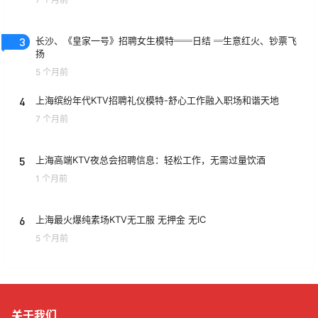
3
长沙、《皇家一号》招聘女生模特══日结 ═生意红火、钞票飞
扬
5 个月前
4
上海缤纷年代KTV招聘礼仪模特-舒心工作融入职场和谐天地
7 个月前
5
上海高端KTV夜总会招聘信息：轻松工作，无需过量饮酒
1 个月前
6
上海最火爆纯素场KTV无工服 无押金 无IC
5 个月前
关于我们