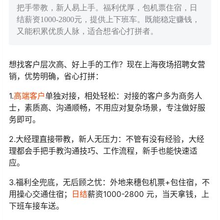
把手带教，新人易上手。福利优厚，包机票住宿，日
结薪资1000-2800元，提供上下班车。既能稳定赚钱，
又能积累优质人脉，适合想省心打拼者。
想找客户层次高、好上手的工作？现在上海夜场招聘女营
销，优势明确，省心打拼：
1.
高端客户
单独对接，相处轻松：对接的客户多为商务人
士，素质高、沟通顺畅，不用应对复杂场景，专注做好服
务即可。
2.大经理直接带教，新人无压力：不管有没有经验，大经
理都会手把手教沟通技巧、工作流程，新手也能快速适
应。
3.福利全兜底，无后顾之忧：外地来穗包机票+包住宿，不
用操心交通住宿；
日结
薪资1000-2800 元，当天拿钱，上
下班车接车送。