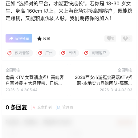
正如 “选择对的平台，才能更快成长”。若你是 18-30 岁女
生、身高 160cm 以上，来上海夜场对接高端客户，既能稳
定赚钱，又能积累优质人脉，我们期待你的加入！
0
0
海报分享
收藏
夜场营销
广州
日结
高端客户
全国动态
全国动态
南昌 KTV 女营销热招！高端客
2026西安市游艇会高端KTV招
户直对接 + 大经理带，日结
聘-本地实力靠谱团队-高薪日
1000-2000 超安心
结邀您加入！
2026-3-4 2:05:44
2026-3-4 4:03:03
0 条回复
文章作者
管理员
A
M
欢迎您，新朋友，感谢参与互动！
确认修改