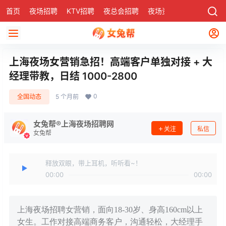
首页
夜场招聘
KTV招聘
夜总会招聘
夜场资讯
有了
社区
上海夜场女营销急招！高端客户单独对接 + 大
经理带教，日结 1000-2800
0
全国动态
5 个月前
女兔帮®上海夜场招聘网
关注
私信
女兔帮
释放双眼，带上耳机，听听看~！
00:00
00:00
上海夜场招聘女营销，面向18-30岁、身高160cm以上
女生。工作对接高端商务客户，沟通轻松，大经理手