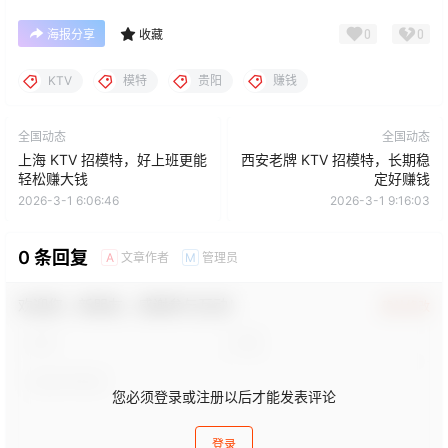
0
0
海报分享
收藏
KTV
模特
贵阳
赚钱
全国动态
全国动态
上海 KTV 招模特，好上班更能
西安老牌 KTV 招模特，长期稳
轻松赚大钱
定好赚钱​
2026-3-1 6:06:46
2026-3-1 9:16:03
0 条回复
文章作者
管理员
A
M
欢迎您，新朋友，感谢参与互动！
确认修改
您必须登录或注册以后才能发表评论
登录