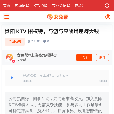
首页
夜场招聘
KTV招聘
夜总会招聘
夜场资讯
有了
社区
贵阳 KTV 招模特，与游与应酬出差赚大钱
0
全国动态
5 个月前
女兔帮®上海夜场招聘网
关注
私信
女兔帮
释放双眼，带上耳机，听听看~！
00:00
00:00
公司氛围好，同事互助，共同追求高收入。加入贵阳
KTV模特团队，无需复杂技能，参与多元工作场景即
可稳定赚高薪、攒大钱，并拓宽眼界。欢迎想赚钱的