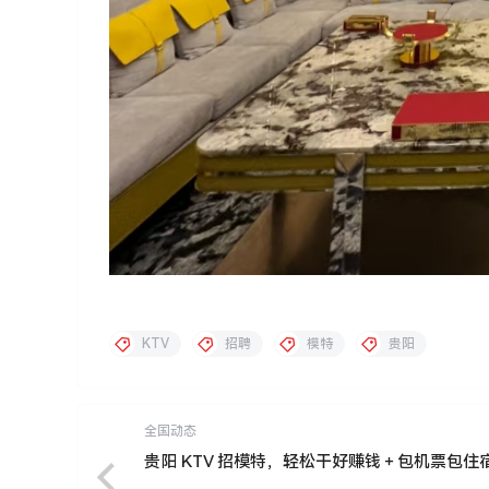
KTV
招聘
模特
贵阳
全国动态
贵阳 KTV 招模特，轻松干好赚钱＋包机票包住