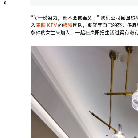
0
“每一份努力，都不会被辜负。” 我们公司氛围
入
贵阳
KTV
的
模特
团队，既能靠自己的努力多赚
条件的女生来加入，一起在贵阳把生活过得有滋