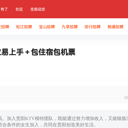
有了
社区
全国动态
定招聘
松江招聘
宝山招聘
九亭招聘
闵行招聘
杨浦招聘
到位易上手＋包住宿包机票
0
高。加入贵阳KTV模特团队，既能通过努力增加收入，又能锻炼
符合条件的女生加入，共同在贵阳创造美好生活。