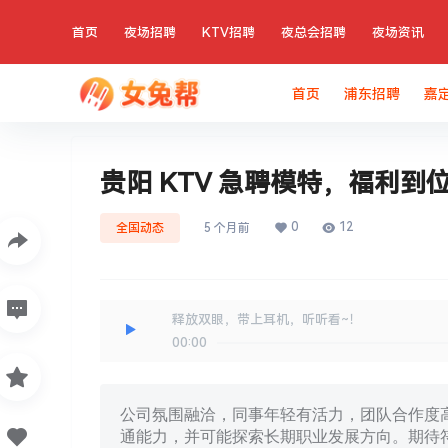
首页
夜场招聘
KTV招聘
夜总会招聘
夜场资讯
首页
浦东招聘
嘉
贵阳 KTV 急聘模特，福利
0
12
全国动态
5 个月前
释放双眼，带上耳机，听听看~！
00:00
公司氛围融洽，同事年轻有活力，团队合作度
通能力，并可能探索长期职业发展方向。期待