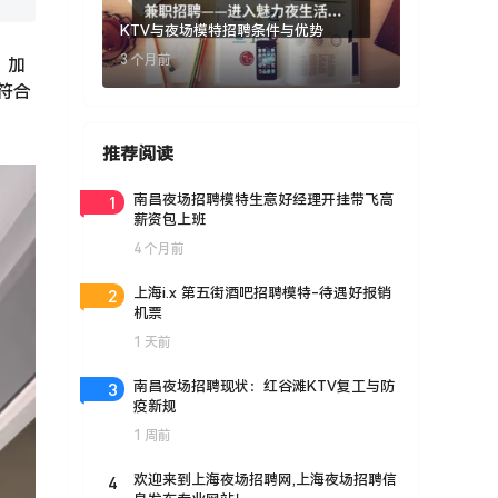
KTV与夜场模特招聘条件与优势
3 个月前
。加
符合
推荐阅读
1
南昌夜场招聘模特生意好经理开挂带飞高
薪资包上班
4 个月前
2
上海i.x 第五街酒吧招聘模特-待遇好报销
机票
1 天前
3
南昌夜场招聘现状：红谷滩KTV复工与防
疫新规
1 周前
4
欢迎来到上海夜场招聘网,上海夜场招聘信