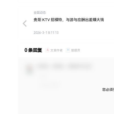
全国动态
贵阳 KTV 招模特，与游与应酬出差赚大钱
2026-3-1 8:11:13
0 条回复
A
M
文章作者
管理员
欢迎您，新朋友，感谢参与互动！
您必须