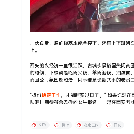
、伙食费，赚的钱基本能全存下。还有上下班班
上。
西安的夜经济一直很活跃，古城夜景搭配热闹商圈
的时候，下楼就能吃肉夹馍、羊肉泡馍、油泼面
而且公司氛围超融洽，同事都是长期共事的老员
“找份
稳定工作
，才能踏实过日子。” 如果你想
队吧！期待符合条件的女生报名，一起在西安老牌 
KTV
模特
稳定工作
西安