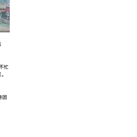
活
不忙
误。
特团