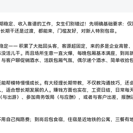
期稳定、收入靠谱的工作，女生们别错过！先明确基础要求：仅
不管是想长期干还是过渡，都能来，门槛友好，对新人特别包容。
期稳定—— 积累了大批回头客，客源超固定，来的多是企业高管
愁没活儿干。而且场所生意一直火爆，每晚包厢基本满座，到岗
，与客户聊促销酒水、活跃包厢气氛，偶尔递个酒水、简单收拾
还能帮模特慢慢成长。有大经理长期带教，不仅教沟通技巧，还
入，适合想长期发展的人。赚钱方面也实在，工资日结，日常每
民街逛（与出游）、参加商务饭局（与应酬），或者与客户出差，报酬
不用自己掏路费；到岗后包食宿，住宿是近地铁的公寓，三餐有