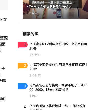
KTV与夜场模特招聘条件与优势
3 个月前
限女
推荐阅读
、资深
就能
1
上海高端KTV新年火热招聘，上班自由可
兼职·
包
4 个月前
2
上海高端商务夜总会.可靠队长直招.保证上
会分
班率！
天
2 个月前
还能
3
南昌夜场心态与格局：红谷滩场子日结15
00-2000，阳光心态是关键
1 周前
地道
4
上海嘉登酒吧礼仪招聘日结-工作轻松真