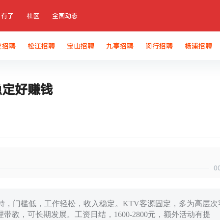
有了
社区
全国动态
定招聘
松江招聘
宝山招聘
九亭招聘
闵行招聘
杨浦招聘
定好赚钱​
0
上女模特，门槛低，工作轻松，收入稳定。KTV客源固定，多为高层次
教，可长期发展。工资日结，1600-2800元，额外活动有提