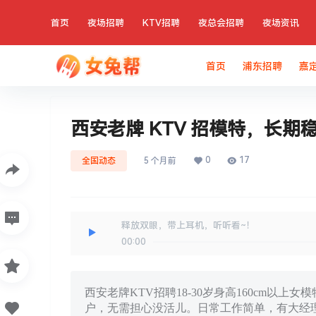
首页
夜场招聘
KTV招聘
夜总会招聘
夜场资讯
首页
浦东招聘
嘉
西安老牌 KTV 招模特，长期稳
0
17
全国动态
5 个月前
释放双眼，带上耳机，听听看~！
00:00
西安老牌KTV招聘18-30岁身高160cm以
户，无需担心没活儿。日常工作简单，有大经理带