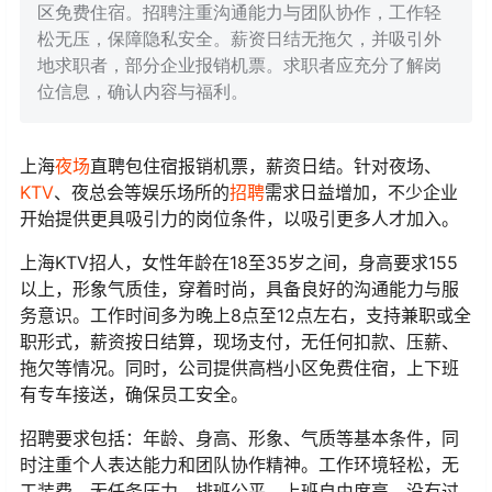
区免费住宿。招聘注重沟通能力与团队协作，工作轻
松无压，保障隐私安全。薪资日结无拖欠，并吸引外
地求职者，部分企业报销机票。求职者应充分了解岗
位信息，确认内容与福利。
上海
夜场
直聘包住宿报销机票，薪资日结。针对夜场、
KTV
、夜总会等娱乐场所的
招聘
需求日益增加，不少企业
开始提供更具吸引力的岗位条件，以吸引更多人才加入。
上海KTV招人，女性年龄在18至35岁之间，身高要求155
以上，形象气质佳，穿着时尚，具备良好的沟通能力与服
务意识。工作时间多为晚上8点至12点左右，支持兼职或全
职形式，薪资按日结算，现场支付，无任何扣款、压薪、
拖欠等情况。同时，公司提供高档小区免费住宿，上下班
有专车接送，确保员工安全。
招聘要求包括：年龄、身高、形象、气质等基本条件，同
时注重个人表达能力和团队协作精神。工作环境轻松，无
工装费、无任务压力、排班公平，上班自由度高，没有过