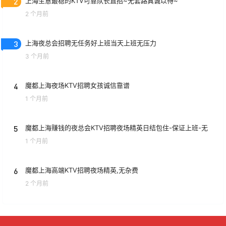
2
上海生意最稳的KTV可靠队长直招~无套路真诚以待~
2 个月前
3
上海夜总会招聘无任务好上班当天上班无压力
3 个月前
4
魔都上海夜场KTV招聘女孩诚信靠谱
1 个月前
5
魔都上海赚钱的夜总会KTV招聘夜场精英日结包住-保证上班-无
1 个月前
6
魔都上海高端KTV招聘夜场精英,无杂费
2 个月前