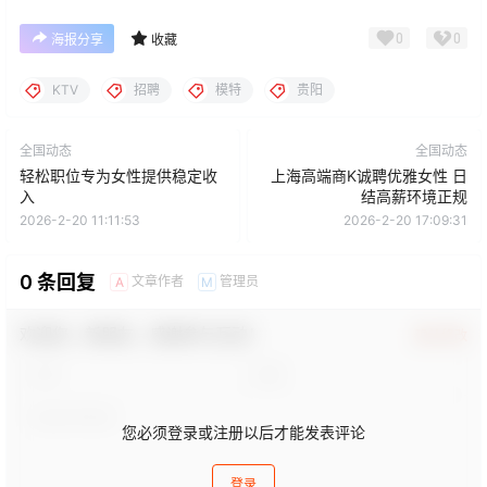
0
0
海报分享
收藏
KTV
招聘
模特
贵阳
全国动态
全国动态
轻松职位专为女性提供稳定收
上海高端商K诚聘优雅女性 日
入
结高薪环境正规
2026-2-20 11:11:53
2026-2-20 17:09:31
0 条回复
文章作者
管理员
A
M
欢迎您，新朋友，感谢参与互动！
确认修改
您必须登录或注册以后才能发表评论
登录