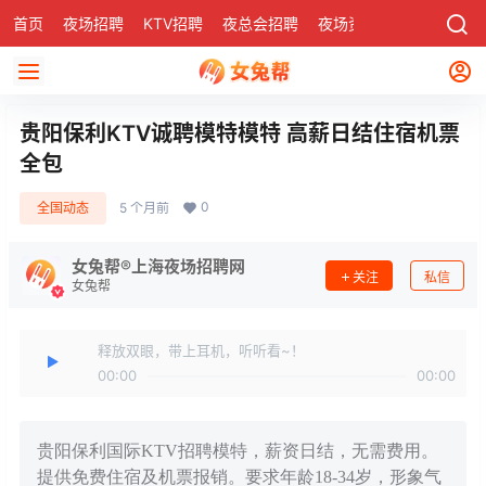
首页
夜场招聘
KTV招聘
夜总会招聘
夜场资讯
有了
社区
贵阳保利KTV诚聘模特模特 高薪日结住宿机票
全包
0
全国动态
5 个月前
女兔帮®上海夜场招聘网
关注
私信
女兔帮
释放双眼，带上耳机，听听看~！
00:00
00:00
贵阳保利国际KTV招聘模特，薪资日结，无需费用。
提供免费住宿及机票报销。要求年龄18-34岁，形象气