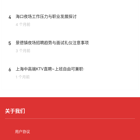
4
海口夜场工作压力与职业发展探讨
4 个月前
5
景德镇夜场招聘趋势与面试礼仪注意事项
3 个月前
6
上海中高端KTV直聘~上班自由可兼职·
1 个月前
关于我们
用户协议