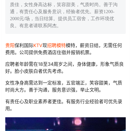
质佳，女性身高达标，笑容甜美，气质时尚。善于沟
通，有责任心及服务意识，经验者优先。薪资1200-
2000元/场，当日结算。提供员工宿舍，工作环境优
良。有意者请联系阿杰。
贵阳
保利国际
KTV
现
招聘
模特
模特，薪资日结，无需任何
费用。公司提供免费酒店住宿并报销机票。
应聘者年龄需在18至34周岁之间，身体健康，形象气质良
好。脸小皮肤白者优先考虑。
女性净身高需达到一定标准，五官端正，笑容甜美，气质
时尚大方。善于沟通，服务意识强，举止文明。
有责任心及职业素养者更佳。有服务行业经验者可优先录
用。