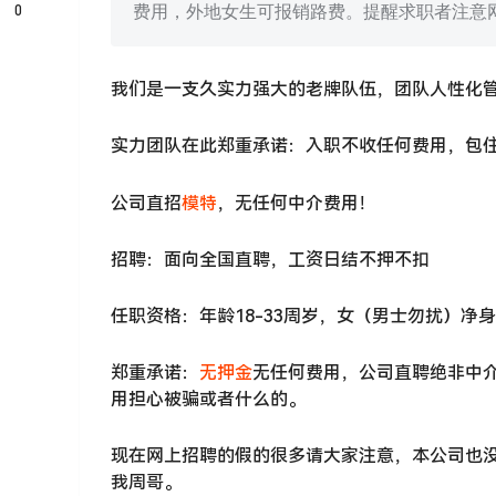
0
费用，外地女生可报销路费。提醒求职者注意
我们是一支久实力强大的老牌队伍，团队人性化
实力团队在此郑重承诺：入职不收任何费用，包
公司直招
模特
，无任何中介费用！
招聘：面向全国直聘，工资日结不押不扣
任职资格：年龄18-33周岁，女（男士勿扰）净
郑重承诺：
无押金
无任何费用，公司直聘绝非中
用担心被骗或者什么的。
现在网上招聘的假的很多请大家注意，本公司也
我周哥。