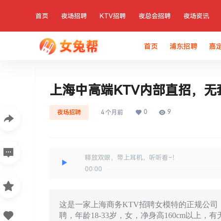
首页
夜场招聘
KTV招聘
夜总会招聘
夜场资讯
首页
浦东招聘
嘉
上海中高端KTV内部直招，无
0
9
夜场招聘
4 个月前
释放双眼，带上耳机，听听看~！
00:00
这是一家上海商务KTV招聘女模特的正规公
聘，年龄18-33岁，女，净身高160cm以