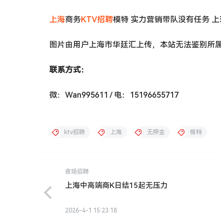
上海
商务
KTV招聘
模特 实力营销带队没有任务 
图片由用户上海市华廷汇上传，本站无法鉴别所
联系方式：
微：Wan995611 / 电：15196655717
ktv招聘
上海
无押金
模特
夜场招聘
上海中高端商K日结15起无压力
2026-4-1 15:23:18