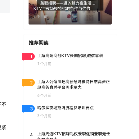
KTV与夜场模特招聘条件与优势
3 个月前
推荐阅读
1
上海高端商务KTV长期招聘,诚信靠谱
1 个月前
2
上海大公馆酒吧高薪急聘模特日结高薪正
规商务直聘平台需求量大
6 个月前
子不
3
哈尔滨夜场招聘流程及培训要点
3 个月前
联系
4
上海周边KTV招聘礼仪兼职促销兼职无任