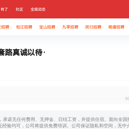
有了
社区
全国动态
定招聘
松江招聘
宝山招聘
九亭招聘
闵行招聘
杨浦招聘
套路真诚以待·
0
司，承诺无任何费用、无押金、日结工资，并提供住宿。面向全国
上，有无经验均可，公司将提供免费培训。公司保证隐私和空间，无中