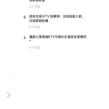
务即来即走
4 个月前
5
西安古城 KTV 招模特！无经验能入职，
日结薪轻松赚
5 个月前
6
魔都上海高端KTV可靠队长直招生意爆好
*
6 个月前