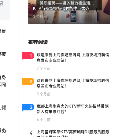
招
KTV与夜场模特招聘条件与优势
3 个月前
背景
推荐阅读
得夜
1
欢迎来到上海夜场招聘网,上海夜场招聘信
息发布专业网站！
7 个月前
自身
2
欢迎来到上海夜场招聘网,上海夜场招聘信
不同
息发布专业网站！
3 个月前
3
魔都上海生意火的KTV新年火热招聘带领
人倾
新人有丰厚红包*
6 个月前
服务
4
上海星辉国际KTV高薪诚聘DJ服务员服务