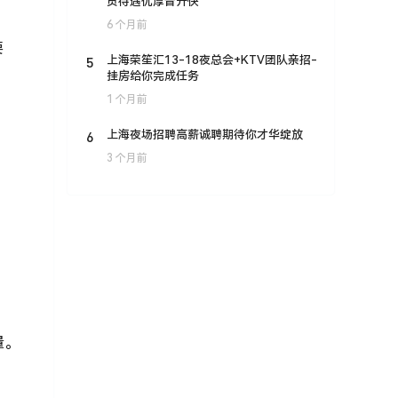
员待遇优厚晋升快
6 个月前
要
5
上海荣笙汇13-18夜总会+KTV团队亲招-
挂房给你完成任务
1 个月前
6
上海夜场招聘高薪诚聘期待你才华绽放
3 个月前
量。