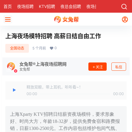
首页
夜场招聘
KTV招聘
夜总会招聘
夜场资讯
有了
社区
上海夜场模特招聘 高薪日结自由工作
0
全国动态
5 个月前
女兔帮®上海夜场招聘网
关注
私信
女兔帮
释放双眼，带上耳机，听听看~！
00:00
00:00
上海Xparty KTV招聘日结薪资夜场模特，要求形象
好、时尚大方，年龄18-32岁，提供免费食宿和路费报
销，日薪1300-2500元。工作内容包括维护包间气氛、