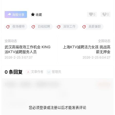
0
0
海报分享
收藏
夜场模特
日结招聘
深圳工作
高薪兼职
全国动态
全国动态
武汉高端夜场工作机会 KING
上海KTV诚聘活力女孩 挑战高
派KTV诚聘服务人员
薪无押金
2026-2-25 3:07:37
2026-2-25 6:04:27
0 条回复
文章作者
管理员
A
M
欢迎您，新朋友，感谢参与互动！
确认修改
您必须登录或注册以后才能发表评论