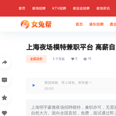
首页
夜场招聘
KTV招聘
夜总会招聘
夜场资讯
首页
浦东招聘
嘉
上海夜场模特兼职平台 高薪
0
15
全国动态
5 个月前
释放双眼，带上耳机，听听看~！
00:00
上海明宇豪雅夜场招聘模特，兼职亦可，无需酒
自然大方。面向全国直招，免费，面试通过即