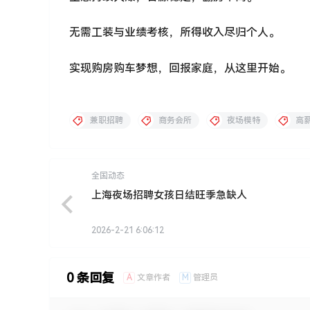
无需工装与业绩考核，所得收入尽归个人。
实现购房购车梦想，回报家庭，从这里开始。
兼职招聘
商务会所
夜场模特
高
全国动态
上海夜场招聘女孩日结旺季急缺人
2026-2-21 6:06:12
0 条回复
A
M
文章作者
管理员