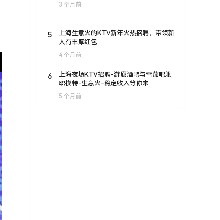
3 个月前
5
上海生意火的KTV新年火热招聘，带领新
人有丰厚红包·
4 个月前
6
上海夜场KTV招聘-游廊酒吧与雪茄吧兼
职模特-生意火-稳定收入等你来
5 个月前