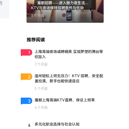
档
KTV与夜场模特招聘条件与优势
3 个月前
推荐阅读
1
上海高端夜场诚聘精英 实现梦想的舞台等
你加入
7 个月前
2
温州轻松上班无压力！KTV 招聘，安全配
置拉满，新手也能快速适应
5 个月前
3
魔都上海高端KTV直聘，保证上班率·
4 个月前
4
多元化职业选择与社会认知