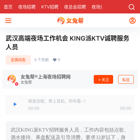
首页
夜场招聘
KTV招聘
夜总会招聘
夜场资讯
有了
社区
武汉高端夜场工作机会 KING派KTV诚聘服务
人员
0
全国动态
5 个月前
女兔帮®上海夜场招聘网
关注
私信
女兔帮
释放双眼，带上耳机，听听看~！
00:00
00:00
武汉KING派KTV招聘服务人员，工作内容包括点歌、
酒水接待、果盘配送及引导消费。要求32岁以下，身