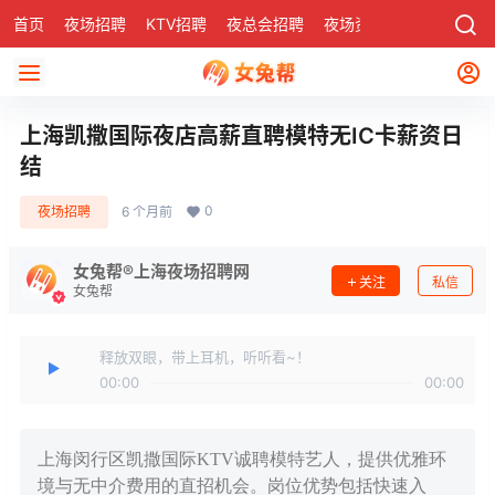
首页
夜场招聘
KTV招聘
夜总会招聘
夜场资讯
有了
社区
上海凯撒国际夜店高薪直聘模特无IC卡薪资日
结
0
夜场招聘
6 个月前
女兔帮®上海夜场招聘网
关注
私信
女兔帮
释放双眼，带上耳机，听听看~！
00:00
00:00
上海闵行区凯撒国际KTV诚聘模特艺人，提供优雅环
境与无中介费用的直招机会。岗位优势包括快速入