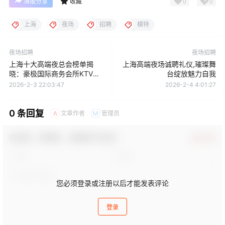
0
0
海报分享
收藏
上海
夜场
招聘
模特
夜场招聘
夜场招聘
上海十大高端夜总会榜单揭
上海高端夜场诚聘礼仪,璀璨舞
晓：豪极国际商务会所KTV登
台绽放魅力自我
顶奢华之选
2026-2-3 22:03:47
2026-2-4 4:01:27
0 条回复
文章作者
管理员
A
M
欢迎您，新朋友，感谢参与互动！
确认修改
您必须登录或注册以后才能发表评论
登录