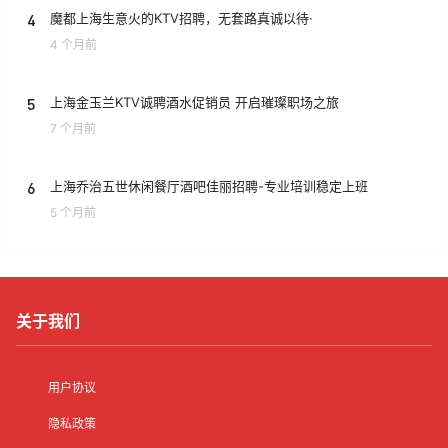
4
魔都上海生意火的KTV招聘，无套路真诚以待·
4 个月前
5
上海金玉兰KTV诚聘酒水促销员 开启璀璨职场之旅
7 个月前
6
上海乔治五世休闲餐厅酒吧佳丽招聘-专业培训稳定上班
5 个月前
关于我们
用户协议
隐私政策