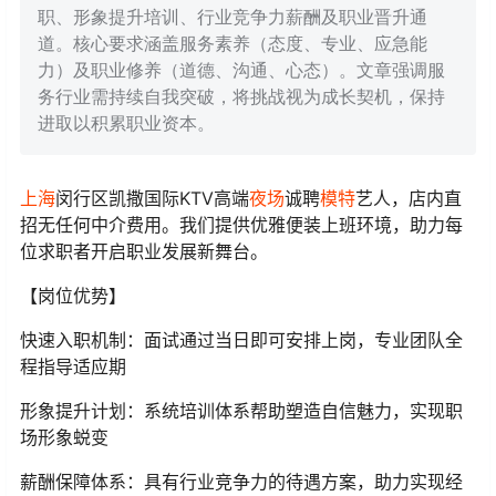
职、形象提升培训、行业竞争力薪酬及职业晋升通
道。核心要求涵盖服务素养（态度、专业、应急能
力）及职业修养（道德、沟通、心态）。文章强调服
务行业需持续自我突破，将挑战视为成长契机，保持
进取以积累职业资本。
上海
闵行区凯撒国际KTV高端
夜场
诚聘
模特
艺人，店内直
招无任何中介费用。我们提供优雅便装上班环境，助力每
位求职者开启职业发展新舞台。
【岗位优势】
快速入职机制：面试通过当日即可安排上岗，专业团队全
程指导适应期
形象提升计划：系统培训体系帮助塑造自信魅力，实现职
场形象蜕变
薪酬保障体系：具有行业竞争力的待遇方案，助力实现经