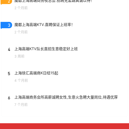
2
魔都上海高端商务夜总会.招聘无套路真诚以待！
2 个月前
3
魔都上海高端KTV.直聘保证上班率！
2 个月前
4
上海高端KTV队长直招生意稳定好上班
3 周前
5
上海徐汇高端商K日结15起
4 个月前
6
上海高端商务会所高薪诚聘女性,生意火急聘大量岗位,待遇优厚
7 个月前