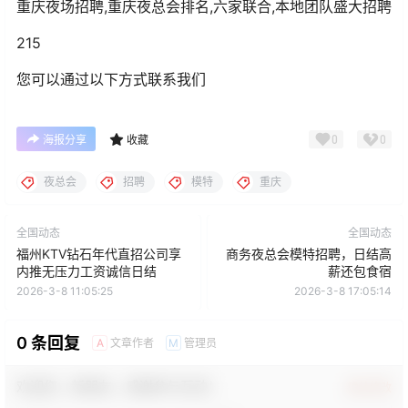
重庆夜场招聘,重庆夜总会排名,六家联合,本地团队盛大招聘
215
您可以通过以下方式联系我们
0
0
海报分享
收藏
夜总会
招聘
模特
重庆
全国动态
全国动态
福州KTV钻石年代直招公司享
商务夜总会模特招聘，日结高
内推无压力工资诚信日结
薪还包食宿
2026-3-8 11:05:25
2026-3-8 17:05:14
0 条回复
文章作者
管理员
A
M
欢迎您，新朋友，感谢参与互动！
确认修改