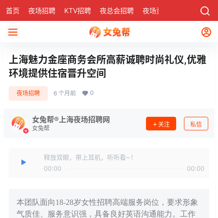
首页
夜场招聘
KTV招聘
夜总会招聘
夜场资讯
有了
社区
上海魅力金座商务会所高薪诚聘时尚礼仪,优雅
环境提供住宿晋升空间
0
夜场招聘
6 个月前
女兔帮®上海夜场招聘网
关注
私信
女兔帮
释放双眼，带上耳机，听听看~！
00:00
00:00
本团队面向18-28岁女性招聘高端服务岗位，要求形象
气质佳、服务意识强，具备良好英语沟通能力。工作