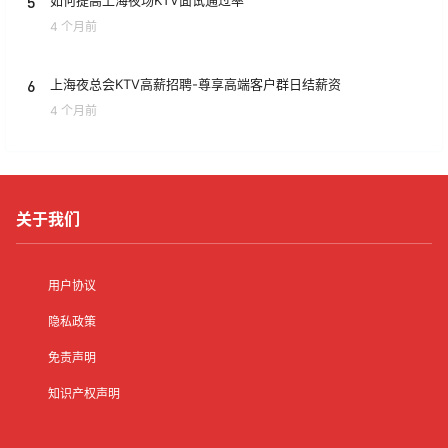
5
如何提高上海夜场KTV面试通过率
4 个月前
6
上海夜总会KTV高薪招聘-尊享高端客户群日结薪资
4 个月前
关于我们
用户协议
隐私政策
免责声明
知识产权声明