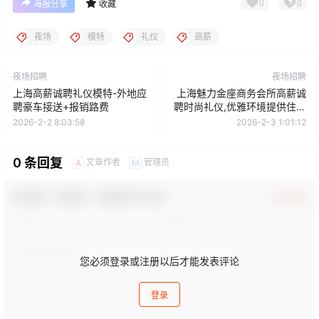
0
0
海报分享
收藏
夜场
模特
礼仪
高薪
夜场招聘
夜场招聘
上海高薪诚聘礼仪模特-外地应
上海魅力金座商务会所高薪诚
聘豪车接送+报销路费
聘时尚礼仪,优雅环境提供住宿
晋升空间
2026-2-2 8:03:58
2026-2-3 1:01:12
0 条回复
文章作者
管理员
A
M
欢迎您，新朋友，感谢参与互动！
确认修改
您必须登录或注册以后才能发表评论
登录