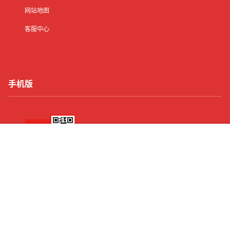
网站地图
客服中心
手机版
首页
有了
动态
顶部
菜单
我的
Copyright © 2026
纯出女孩招聘
沪ICP备2021016245号-21
沪公网安备31011502006427