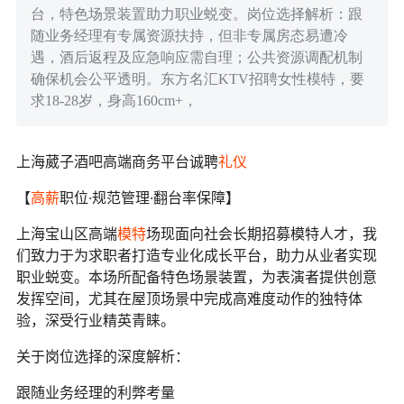
台，特色场景装置助力职业蜕变。岗位选择解析：跟
随业务经理有专属资源扶持，但非专属房态易遭冷
遇，酒后返程及应急响应需自理；公共资源调配机制
确保机会公平透明。东方名汇KTV招聘女性模特，要
求18-28岁，身高160cm+，
上海葳子酒吧高端商务平台诚聘
礼仪
【
高薪
职位·规范管理·翻台率保障】
上海宝山区高端
模特
场现面向社会长期招募模特人才，我
们致力于为求职者打造专业化成长平台，助力从业者实现
职业蜕变。本场所配备特色场景装置，为表演者提供创意
发挥空间，尤其在屋顶场景中完成高难度动作的独特体
验，深受行业精英青睐。
关于岗位选择的深度解析：
跟随业务经理的利弊考量