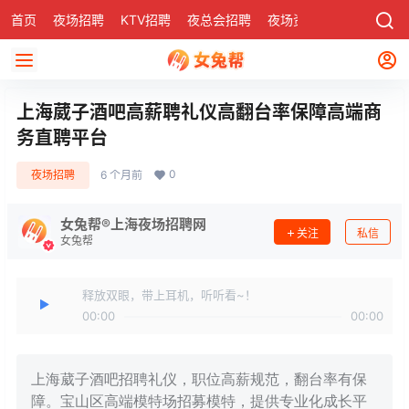
首页
夜场招聘
KTV招聘
夜总会招聘
夜场资讯
有了
社区
上海葳子酒吧高薪聘礼仪高翻台率保障高端商
务直聘平台
0
夜场招聘
6 个月前
女兔帮®上海夜场招聘网
关注
私信
女兔帮
释放双眼，带上耳机，听听看~！
00:00
00:00
上海葳子酒吧招聘礼仪，职位高薪规范，翻台率有保
障。宝山区高端模特场招募模特，提供专业化成长平