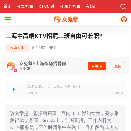
首页
夜场招聘
KTV招聘
夜总会招聘
夜场资讯
有了
社区
上海中高端KTV招聘上班自由可兼职*
0
夜场资讯
6 个月前
女兔帮®上海夜场招聘网
关注
私信
女兔帮
释放双眼，带上耳机，听听看~！
00:00
00:00
该文章是一篇招聘启事，面向18-33岁的女性，要求形
象得体，身高156cm以上，全国直招。工作内容为
KTV服务员，工作时间集中在晚上，客户多为成功人