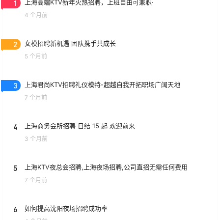
1
上海高端KTV新年火热招聘，上班自由可兼职·
4 个月前
2
女模招聘新机遇 团队携手共成长
5 个月前
3
上海君尚KTV招聘礼仪模特-超越自我开拓职场广阔天地
7 个月前
4
上海商务会所招聘 日结 15 起 欢迎前来
3 个月前
5
上海KTV夜总会招聘,上海夜场招聘,公司直招无需任何费用
7 个月前
6
如何提高沈阳夜场招聘成功率