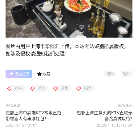
图片由用户上海市华廷汇上传，本站无法鉴别所属版权，
如涉及侵权请通知我们处理！
0
0
海报分享
收藏
KTV
兼职
夜场
招聘
夜场资讯
夜场资讯
魔都上海中高端KTV本地直招
魔都上海生意火的KTV直聘无
带领新人有丰厚红包*
套路真诚以待*
2026-1-15 1:01:04
2026-1-15 10:03:04