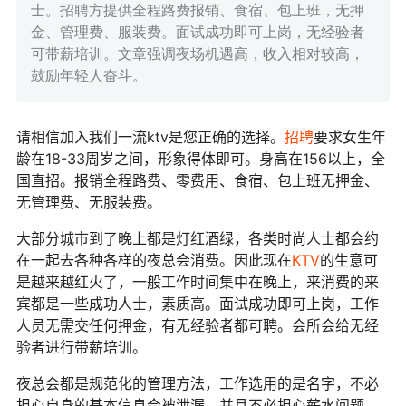
士。招聘方提供全程路费报销、食宿、包上班，无押
金、管理费、服装费。面试成功即可上岗，无经验者
可带薪培训。文章强调夜场机遇高，收入相对较高，
鼓励年轻人奋斗。
请相信加入我们一流ktv是您正确的选择。
招聘
要求女生年
龄在18-33周岁之间，形象得体即可。身高在156以上，全
国直招。报销全程路费、零费用、食宿、包上班无押金、
无管理费、无服装费。
大部分城市到了晚上都是灯红酒绿，各类时尚人士都会约
在一起去各种各样的夜总会消费。因此现在
KTV
的生意可
是越来越红火了，一般工作时间集中在晚上，来消费的来
宾都是一些成功人士，素质高。面试成功即可上岗，工作
人员无需交任何押金，有无经验者都可聘。会所会给无经
验者进行带薪培训。
夜总会都是规范化的管理方法，工作选用的是名字，不必
担心自身的基本信息会被泄漏，并且不必担心薪水问题，