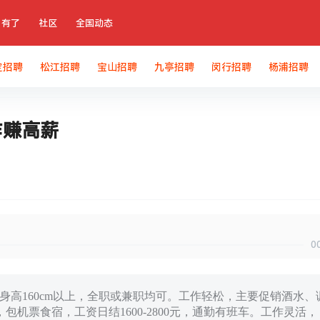
有了
社区
全国动态
定招聘
松江招聘
宝山招聘
九亭招聘
闵行招聘
杨浦招聘
作赚高薪
0
岁，身高160cm以上，全职或兼职均可。工作轻松，主要促销酒水、
机票食宿，工资日结1600-2800元，通勤有班车。工作灵活，