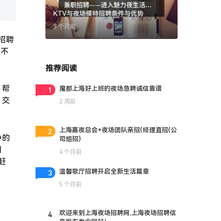
KTV与夜场模特招聘条件与优势
3 个月前
招聘
槛不
推荐阅读
、帮
1
魔都上海好上班的夜场急聘诚信靠谱
，交
2 周前
2
上海嘉夜总会+夜场团队亲招(经理直招(公
净的
司组招)
日
4 个月前
赶
3
温馨歌厅招聘开启全新生活篇章
5 个月前
4
欢迎来到上海夜场招聘网,上海夜场招聘信