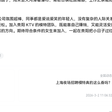
腐圆子，周末去天河潭看瀑布、青岩古镇吃卤猪脚，工作之余能
们公司氛围超棒，同事都是爱说爱笑的年轻人，没有复杂的人际关
松。加入贵阳 KTV 的模特团队，既能靠自己赚钱，又能灵活安
展的方向。期待符合条件的女生来加入，一起在贵阳把小日子过
薪
全国动态
上海夜场招聘模特真的这么香吗？
2026-3-2 11:06:32