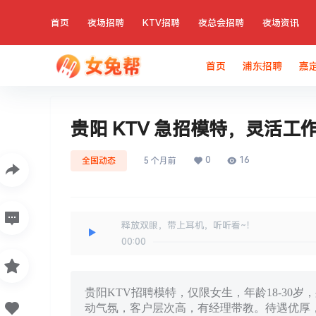
首页
夜场招聘
KTV招聘
夜总会招聘
夜场资讯
首页
浦东招聘
嘉
贵阳 KTV 急招模特，灵活工
0
16
全国动态
5 个月前
释放双眼，带上耳机，听听看~！
00:00
贵阳KTV招聘模特，仅限女生，年龄18-30
动气氛，客户层次高，有经理带教。待遇优厚，包