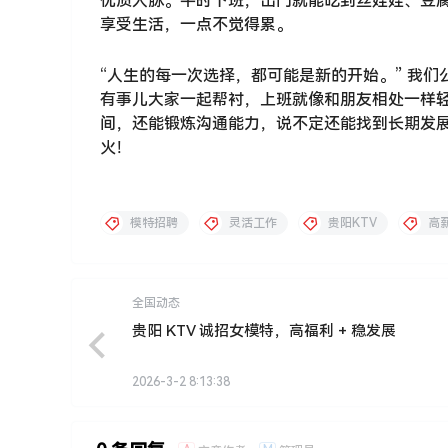
优质人脉。平时下班，出门就能吃到丝娃娃、豆
享受生活，一点不觉得累。
“人生的每一次选择，都可能是新的开始。” 我
有事儿大家一起帮衬，上班就像和朋友相处一样轻
间，还能锻炼沟通能力，说不定还能找到长期发
火！
模特招聘
灵活工作
贵阳KTV
高
全国动态
贵阳 KTV 诚招女模特，高福利 + 稳发展
2026-3-2 8:13:38