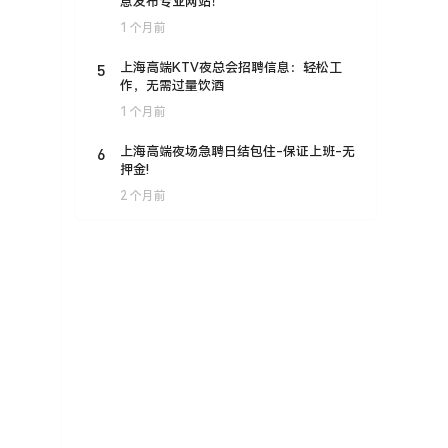
息发布专业网站！
1 个月前
5
上海高端KTV夜总会招聘信息：轻松工
作，无需过量饮酒
1 个月前
6
上海高端夜场急聘日结包住-保证上班-无
押金!
2 个月前