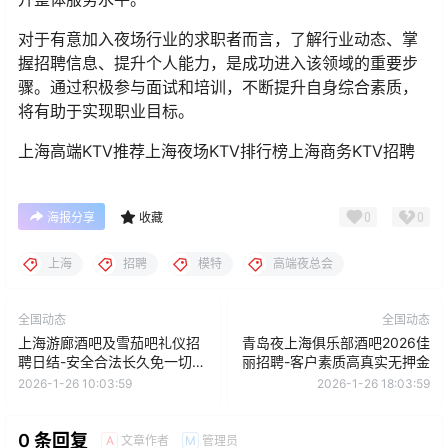
对于有意加入夜场行业的求职者而言，了解行业动态、掌
握招聘信息、提升个人能力，是成功进入该领域的重要步
骤。通过积极参与面试和培训，不断提升自身综合素质，
将有助于实现职业目标。
上海高端KTV推荐上海夜场KTV排行榜上海商务KTV招聘
0
0
海报分享
收藏
上海
招聘
模特
高端夜总会
全国动态
全国动态
上海游廊酒吧及雪茄吧礼仪招
青岛夜上海俱乐部酒吧2026佳
聘日结-安全合法长久免一切费
丽招聘-客户素质高真实无押金
用
2026-1-26 10:03:59
2026-1-26 18:03:59
0 条回复
文章作者
管理员
A
M