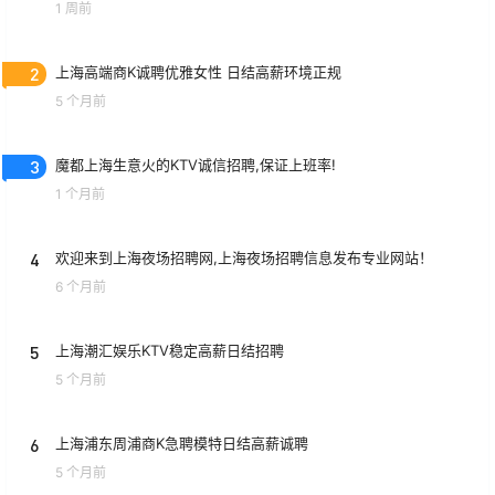
1 周前
2
上海高端商K诚聘优雅女性 日结高薪环境正规
5 个月前
3
魔都上海生意火的KTV诚信招聘,保证上班率!
1 个月前
4
欢迎来到上海夜场招聘网,上海夜场招聘信息发布专业网站！
6 个月前
5
上海潮汇娱乐KTV稳定高薪日结招聘
5 个月前
6
上海浦东周浦商K急聘模特日结高薪诚聘
5 个月前