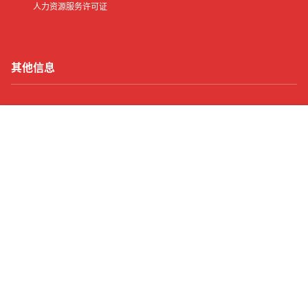
人力资源服务许可证
其他信息
网站地图
首页
有了
动态
顶部
菜单
我的
客服中心
手机版