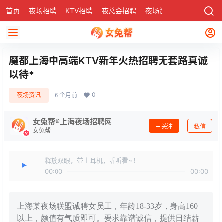
首页
夜场招聘
KTV招聘
夜总会招聘
夜场资讯
有了
社区
魔都上海中高端KTV新年火热招聘无套路真诚
以待*
0
夜场资讯
6 个月前
女兔帮®上海夜场招聘网
关注
私信
女兔帮
释放双眼，带上耳机，听听看~！
00:00
00:00
上海某夜场联盟诚聘女员工，年龄18-33岁，身高160
以上，颜值有气质即可。要求靠谱诚信，提供日结薪