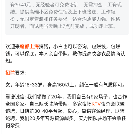
资30-40元，无经验者可免费培训，无需押金，工资现
结。提供高端小区免费住宿及上下班接送。工作轻
松，无固定着装和任务要求，适合沟通能力强、性格
开朗者。面试需当天晚上7点前完成，成功即上班。
欢迎来
魔都上海
搞钱，小白也可以咨询，包赚钱，包赚
钱，可以保底，本人亲自带队，教你提高妆容衣品情商认
知。
招聘
要求:
女，年龄18-33岁，身高160以上，颜值一般有气质即可。
靠谱诚信: 我们领做了20年，我们自己有9家场子，也合作
全国多家。自己队长驻场带队，多家夜场
KTV
夜总会联盟
诚聘，日结薪30-40平台起，良心，靠谱客源经理，联盟
诚聘，我们20多年客源资源超多。实力团队驻场不会收任
何杂费！