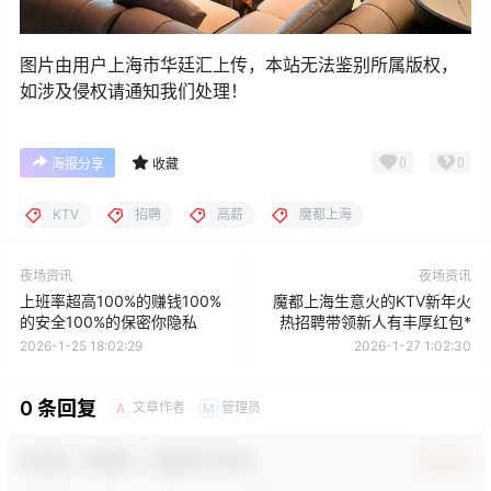
图片由用户上海市华廷汇上传，本站无法鉴别所属版权，
如涉及侵权请通知我们处理！
0
0
海报分享
收藏
KTV
招聘
高薪
魔都上海
夜场资讯
夜场资讯
上班率超高100%的赚钱100%
魔都上海生意火的KTV新年火
的安全100%的保密你隐私
热招聘带领新人有丰厚红包*
2026-1-25 18:02:29
2026-1-27 1:02:30
0 条回复
文章作者
管理员
A
M
欢迎您，新朋友，感谢参与互动！
确认修改