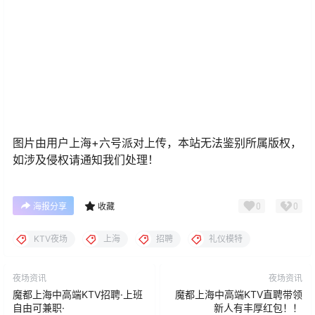
图片由用户上海+六号派对上传，本站无法鉴别所属版权，
如涉及侵权请通知我们处理！
0
0
海报分享
收藏
KTV夜场
上海
招聘
礼仪模特
夜场资讯
夜场资讯
魔都上海中高端KTV招聘·上班
魔都上海中高端KTV直聘带领
自由可兼职·
新人有丰厚红包！！