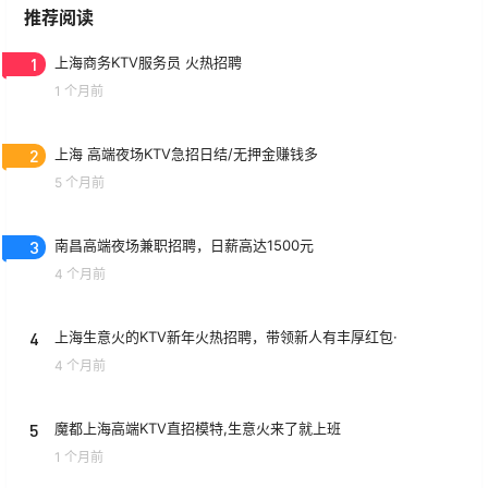
推荐阅读
1
上海商务KTV服务员 火热招聘
1 个月前
2
上海 高端夜场KTV急招日结/无押金赚钱多
5 个月前
3
南昌高端夜场兼职招聘，日薪高达1500元
4 个月前
4
上海生意火的KTV新年火热招聘，带领新人有丰厚红包·
4 个月前
5
魔都上海高端KTV直招模特,生意火来了就上班
1 个月前