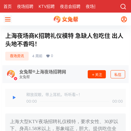
首页
夜场招聘
KTV招聘
夜总会招聘
夜场资讯
有了
社区
上海夜场商K招聘礼仪模特 急缺人包吃住 出人
头地不香吗！
0
夜场资讯
4 周前
女兔帮®上海夜场招聘网
关注
私信
女兔帮
释放双眼，带上耳机，听听看~！
00:00
00:00
上海大型KTV夜场招聘礼仪模特，要求女性、30岁以
下、身高1.58米以上，形象端正，胆大。提供吃住全