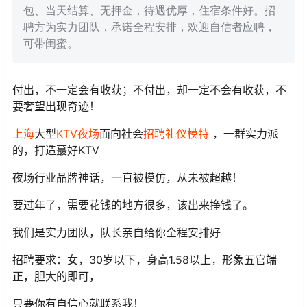
包、当天结算、无押金，待遇优厚，住宿条件好。招
聘方为实力团队，承诺全程安排，欢迎自信者应聘，
可带闺蜜。
付出，不一定会有收获；不付出，却一定不会有收获，不
要奢望出现奇迹！
上海
大型
KTV夜场
面向社会
招聘
礼仪模特
，一群实力派
的，打造蕞好KTV
夜场行业品牌神话，一直被模仿，从未被超越！
要过年了，需要花钱的地方很多，该出来挣钱了。
我们是实力团队，队长亲自给你全程安排好
招聘要求：女，30岁以下，身高1.58以上，形象五官端
正，胆大的即可，
只要你有自信心就联系我！