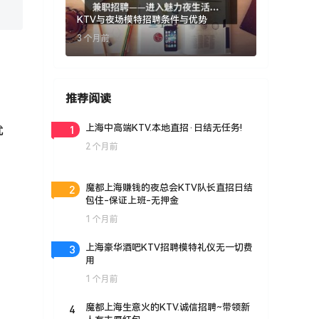
KTV与夜场模特招聘条件与优势
3 个月前
推荐阅读
1
上海中高端KTV.本地直招·日结无任务!
优
2 个月前
2
魔都上海赚钱的夜总会KTV队长直招日结
包住-保证上班-无押金
1 个月前
3
上海豪华酒吧KTV招聘模特礼仪无一切费
用
1 个月前
4
魔都上海生意火的KTV.诚信招聘~带领新