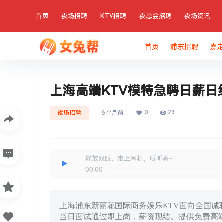
首页
夜场招聘
KTV招聘
夜总会招聘
夜场资讯
首页
浦东招聘
嘉
上海高端KTV模特急聘日薪
0
23
夜场招聘
6 个月前
释放双眼，带上耳机，听听看~！
00:00
上海浦东新丽花国际商务娱乐KTV面向全国诚聘
当日面试通过即上岗，薪资现结。提供免费高