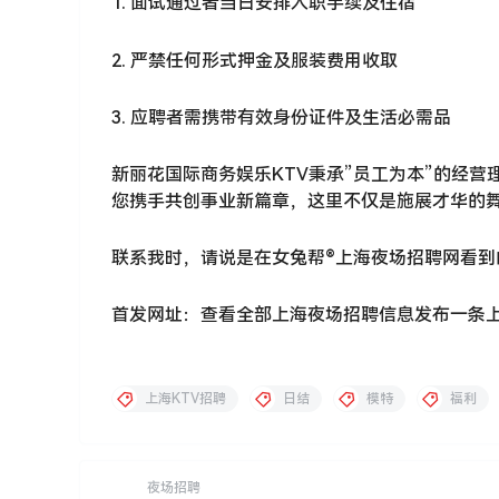
1. 面试通过者当日安排入职手续及住宿
2. 严禁任何形式押金及服装费用收取
3. 应聘者需携带有效身份证件及生活必需品
新丽花国际商务娱乐KTV秉承”员工为本”的经
您携手共创事业新篇章，这里不仅是施展才华的
联系我时，请说是在女兔帮®上海夜场招聘网看到
首发网址：查看全部上海夜场招聘信息发布一条
上海KTV招聘
日结
模特
福利
夜场招聘