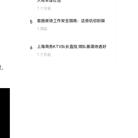
人有丰厚红包
1 个月前
5
恩施夜场工作安全指南：这些坑你别踩
1 周前
6
上海商务KTV队长直招,领队靠谱待遇好
1 个月前
程，