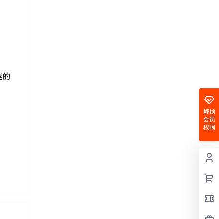
越的
解锁
会员
权限