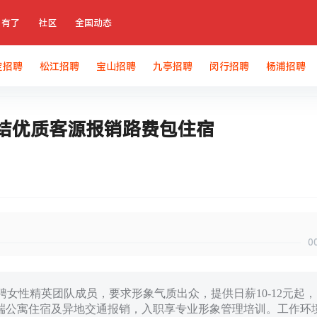
有了
社区
全国动态
定招聘
松江招聘
宝山招聘
九亭招聘
闵行招聘
杨浦招聘
日结优质客源报销路费包住宿
0
女性精英团队成员，要求形象气质出众，提供日薪10-12元起，
端公寓住宿及异地交通报销，入职享专业形象管理培训。工作环