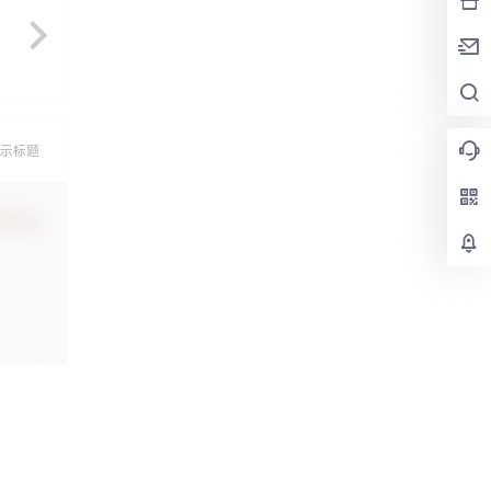
示标题
认修改
提交