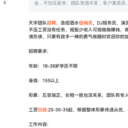
0
金，不扣压薪资。团队资源丰富，客户素质高
天宇团队
招聘
，急招酒水
促销员
，DJ服务员，
不压工资没有任务，规矩少收入可观稳稳赚钱，
清负债，只要有放手一搏的勇气我随时欢迎你的
招聘要求：
年龄：18-38岁学历不限
身高：155以上
形象：五官端正，长相一般也没关系，团队有专
工资
日结
:25-30-35起，根据整体形象待遇从
工作内容：