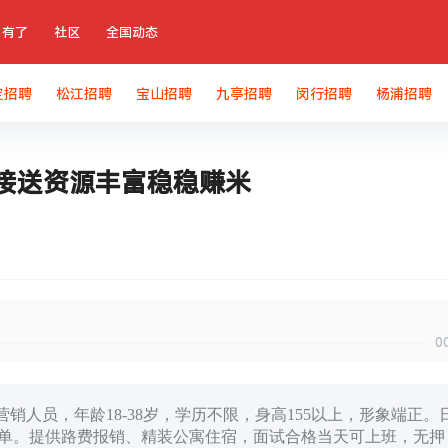
有了
社区
全国动态
定招聘
松江招聘
宝山招聘
九亭招聘
闵行招聘
杨浦招聘
管接送资源丰富稳稳赚米
0
销人员，年龄18-38岁，学历不限，身高155以上，形象端正。
程简单。提供路费报销、精装公寓住宿，面试合格当天可上班，无押