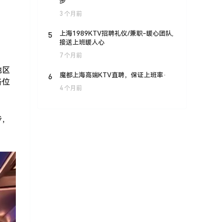
步
3 个月前
5
上海1989KTV招聘礼仪/兼职-暖心团队,
接送上班暖人心
7 个月前
地区
6
魔都上海高端KTV直聘，保证上班率·
各位
4 个月前
步，