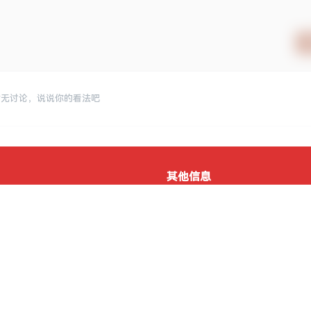
暂无讨论，说说你的看法吧
其他信息
执照
网站地图
许可证
客服中心
经营许可证
资源服务许可证