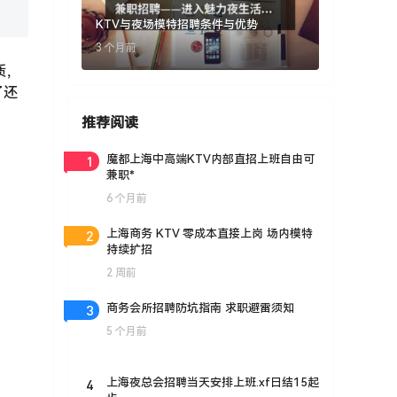
KTV与夜场模特招聘条件与优势
3 个月前
质，
了还
推荐阅读
1
魔都上海中高端KTV内部直招上班自由可
兼职*
6 个月前
2
上海商务 KTV 零成本直接上岗 场内模特
持续扩招
2 周前
3
商务会所招聘防坑指南 求职避雷须知
5 个月前
4
上海夜总会招聘当天安排上班.xf日结15起