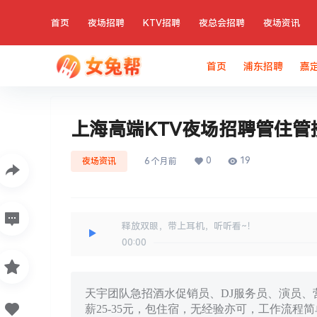
首页
夜场招聘
KTV招聘
夜总会招聘
夜场资讯
首页
浦东招聘
嘉
上海高端KTV夜场招聘管住
0
19
夜场资讯
6 个月前
释放双眼，带上耳机，听听看~！
00:00
天宇团队急招酒水促销员、DJ服务员、演员、营
薪25-35元，包住宿，无经验亦可，工作流