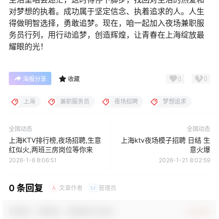
对梦想的执着。成功属于坚定信念、执着追求的人。人生
得做明智选择，勇敢追梦。现在，咱一起加入夜场兼职服
务员行列，用行动追梦，创造辉煌，让青春在上海绽放最
耀眼的光！
0
0
海报分享
收藏
上海
兼职服务员
夜场招聘
梦想追求
全国动态
全国动态
上海KTV排行榜,夜场招聘,生意
上海ktv夜场模子招聘 日结 生
红似火,两班三房岗位等你来
意火爆
2026-1-6 8:06:51
2026-1-21 8:02:59
0 条回复
文章作者
管理员
A
M
欢迎您，新朋友，感谢参与互动！
确认修改