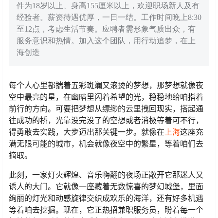
件为18岁以上、身高155厘米以上，欢迎职场新人及有
经验者。薪资待遇优厚，一日一结。工作时间晚上8:30
至12点，考虑生活节奏。应聘者需形象气质出众，有
服务意识和热情。加入这个团队，用行动追梦，在上
海创造
每个人心里都揣着五彩斑斓又滚烫的梦想，那梦想就像夜
空中最亮的星，在幽暗里闪着希望的光，稳稳地给咱指着
前行的方向。可要把梦想从缥缈的云里拽回现实，搭起通
往成功的桥，光靠没完没了的空想或者消极等着可不行，
得勇敢去实践，大步迈出那关键一步。就像在
上海
这座充
满无限可能的城市，机会就像夜空中的繁星，等着咱们去
摘取。
此刻，一家灯火辉煌、音乐嗨翻的夜场正敞开它那迷人又
诱人的大门。它就像一座藏着无数惊喜的梦幻城堡，里面
绚丽的灯光和动感旋律交织成欢乐的海洋，还有好多机遇
等着咱去挖掘。现在，它正热招兼职服务员，盼着每一个