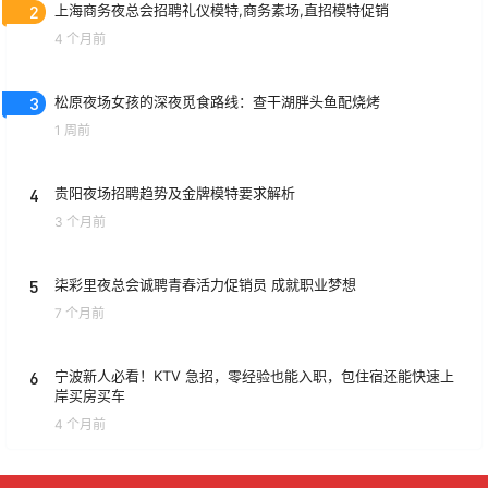
2
上海商务夜总会招聘礼仪模特,商务素场,直招模特促销
4 个月前
3
松原夜场女孩的深夜觅食路线：查干湖胖头鱼配烧烤
1 周前
4
贵阳夜场招聘趋势及金牌模特要求解析
3 个月前
5
柒彩里夜总会诚聘青春活力促销员 成就职业梦想
7 个月前
6
宁波新人必看！KTV 急招，零经验也能入职，包住宿还能快速上
岸买房买车
4 个月前