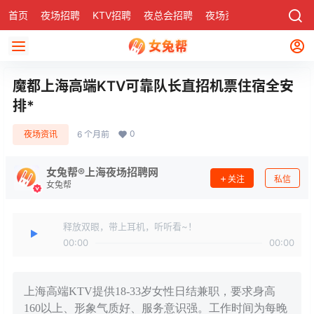
首页
夜场招聘
KTV招聘
夜总会招聘
夜场资讯
有了
社区
魔都上海高端KTV可靠队长直招机票住宿全安
排*
0
夜场资讯
6 个月前
女兔帮®上海夜场招聘网
关注
私信
女兔帮
释放双眼，带上耳机，听听看~！
00:00
00:00
上海高端KTV提供18-33岁女性日结兼职，要求身高
160以上、形象气质好、服务意识强。工作时间为每晚