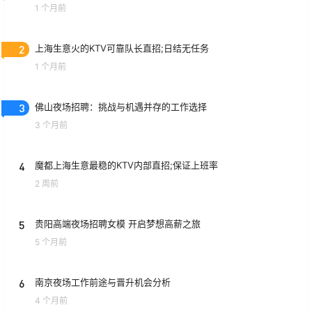
1 个月前
2
上海生意火的KTV可靠队长直招;日结无任务
1 个月前
3
佛山夜场招聘：挑战与机遇并存的工作选择
3 个月前
4
魔都上海生意最稳的KTV内部直招;保证上班率
2 周前
5
贵阳高端夜场招聘女模 开启梦想高薪之旅
5 个月前
6
南京夜场工作前途与晋升机会分析
4 个月前