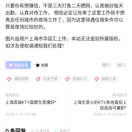
只要你有想赚钱，不是三天打鱼二天晒网，认真做好每天
出勤，认真对待工作， 相信必定让你来了这里工作就不想
再去任何城市的夜场工作了，因为这里待遇住宿条件可以
算是夜场比较好的。
图片由用户上海市华廷汇上传，本站无法鉴别所属版权，
如涉及侵权请通知我们处理！
0
0
海报分享
收藏
兼职招聘
形象气质
高端KTV
魔都上海
夜场资讯
夜场资讯
上海高端KTV直聘生意爆好*
上海生意火的KTV本地直招上
班自由可兼职*
2026-1-14 1:01:09
2026-1-14 10:02:37
0 条回复
文章作者
管理员
A
M