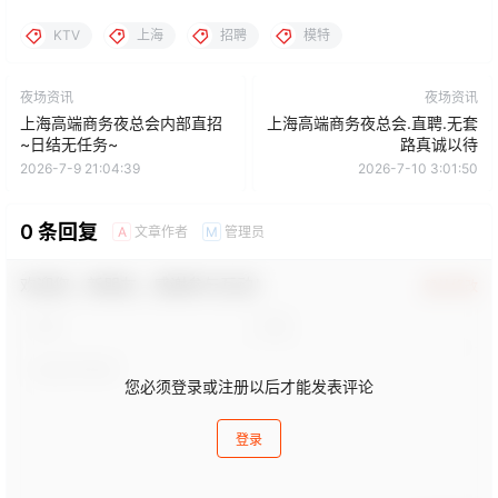
KTV
上海
招聘
模特
夜场资讯
夜场资讯
上海高端商务夜总会内部直招
上海高端商务夜总会.直聘.无套
~日结无任务~
路真诚以待
2026-7-9 21:04:39
2026-7-10 3:01:50
0 条回复
文章作者
管理员
A
M
欢迎您，新朋友，感谢参与互动！
确认修改
您必须登录或注册以后才能发表评论
登录