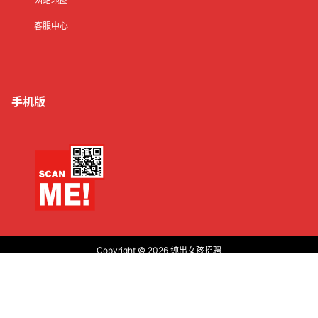
网站地图
客服中心
手机版
Copyright © 2026
纯出女孩招聘
沪ICP备2021016245号-21
首页
有了
动态
顶部
菜单
我的
沪公网安备31011502006427
查询 13 次，耗时 0.2586 秒