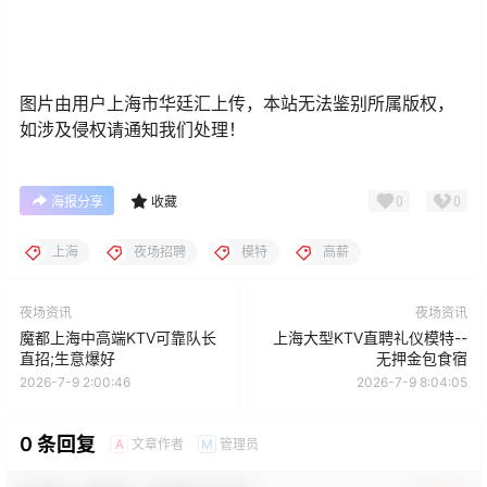
图片由用户上海市华廷汇上传，本站无法鉴别所属版权，
如涉及侵权请通知我们处理！
0
0
海报分享
收藏
上海
夜场招聘
模特
高薪
夜场资讯
夜场资讯
魔都上海中高端KTV可靠队长
上海大型KTV直聘礼仪模特--
直招;生意爆好
无押金包食宿
2026-7-9 2:00:46
2026-7-9 8:04:05
0 条回复
文章作者
管理员
A
M