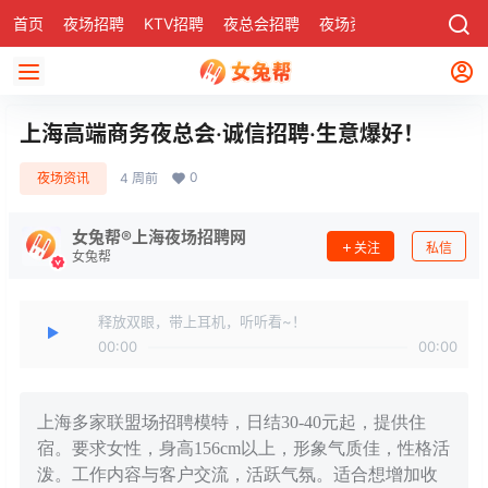
首页
夜场招聘
KTV招聘
夜总会招聘
夜场资讯
有了
社区
上海高端商务夜总会·诚信招聘·生意爆好！
0
夜场资讯
4 周前
女兔帮®上海夜场招聘网
关注
私信
女兔帮
释放双眼，带上耳机，听听看~！
00:00
00:00
上海多家联盟场招聘模特，日结30-40元起，提供住
宿。要求女性，身高156cm以上，形象气质佳，性格活
泼。工作内容与客户交流，活跃气氛。适合想增加收