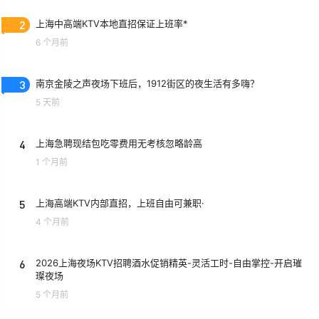
2
上海中高端KTV本地直招保证上班率*
6 个月前
3
南京金陵之声夜场下班后，1912街区的夜生活有多嗨？
5 天前
4
上海急聘现结包吃零费用无考核忽略龄高
1 个月前
5
上海高端KTV内部直招，上班自由可兼职·
4 个月前
6
2026上海夜场KTV招聘酒水促销精英-灵活工时-自由掌控-开启璀
璨夜场
5 个月前