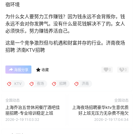
宿环境
为什么女人要努力工作赚钱？因为钱永远不会背叛你，钱
永远不会对你发脾气。没有什么是花钱解决不了的。女人
必须快乐，努力赚钱养活自己。
这是一个竞争激烈但与机遇和财富并存的行业。济南夜场
招聘 济南KTV招聘
0
0
海报分享
收藏
KTV
夜场
招聘
济南
全国动态
全国动态
上海乔治五世休闲餐厅酒吧佳
上海夜场招聘豪华ktv生意优质
丽招聘-专业培训稳定上班
好上班无压力无杂费不拖欠
2026-2-19 11:03:32
2026-2-19 17:04:34