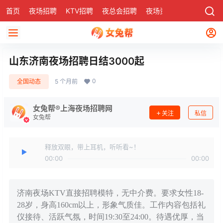
首页
夜场招聘
KTV招聘
夜总会招聘
夜场资讯
有了
社区
山东济南夜场招聘日结3000起
0
全国动态
5 个月前
女兔帮®上海夜场招聘网
关注
私信
女兔帮
释放双眼，带上耳机，听听看~！
00:00
00:00
济南夜场KTV直接招聘模特，无中介费。要求女性18-
28岁，身高160cm以上，形象气质佳。工作内容包括礼
仪接待、活跃气氛，时间19:30至24:00。待遇优厚，当