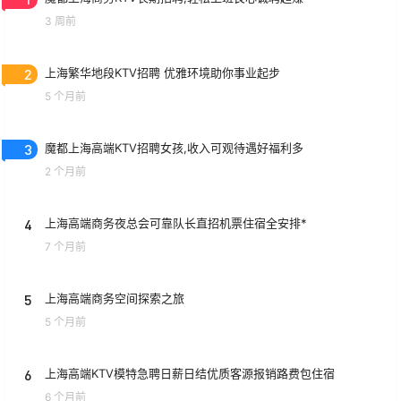
3 周前
2
上海繁华地段KTV招聘 优雅环境助你事业起步
5 个月前
3
魔都上海高端KTV招聘女孩,收入可观待遇好福利多
2 个月前
4
上海高端商务夜总会可靠队长直招机票住宿全安排*
7 个月前
5
上海高端商务空间探索之旅
5 个月前
6
上海高端KTV模特急聘日薪日结优质客源报销路费包住宿
6 个月前