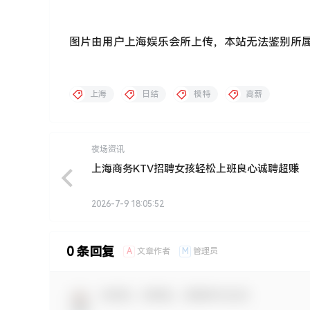
图片由用户上海娱乐会所上传，本站无法鉴别所
上海
日结
模特
高薪
夜场资讯
上海商务KTV招聘女孩轻松上班良心诚聘超赚
2026-7-9 18:05:52
0 条回复
A
M
文章作者
管理员
欢迎您，新朋友，感谢参与互动！