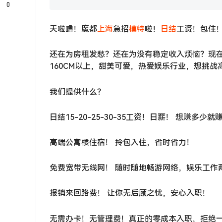
0
天啦噜！魔都
上海
急招
模特
啦！
日结
工资！包住
还在为房租发愁？还在为没有稳定收入烦恼？现在
160CM以上，甜美可爱，热爱娱乐行业，想挑
我们提供什么？
日结15-20-25-30-35工资！日薪！ 想赚多
高端公寓楼住宿！ 拎包入住，省时省力！
免费宽带无线网！ 随时随地畅游网络，娱乐工作
报销来回路费！ 让你无后顾之忧，安心入职！
无需办卡！无管理费！真正的零成本入职，拒绝