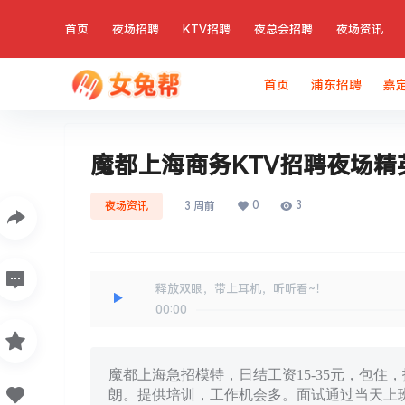
首页
夜场招聘
KTV招聘
夜总会招聘
夜场资讯
首页
浦东招聘
嘉
魔都上海商务KTV招聘夜场
0
3
夜场资讯
3 周前
释放双眼，带上耳机，听听看~！
00:00
魔都上海急招模特，日结工资15-35元，包住，
朗。提供培训，工作机会多。面试通过当天上