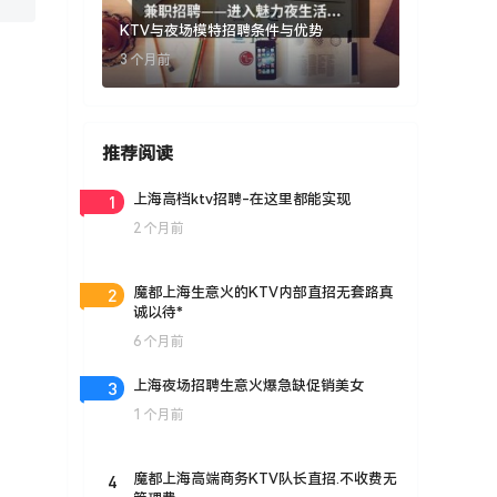
KTV与夜场模特招聘条件与优势
3 个月前
推荐阅读
1
上海高档ktv招聘-在这里都能实现
2 个月前
2
魔都上海生意火的KTV内部直招无套路真
诚以待*
6 个月前
3
上海夜场招聘生意火爆急缺促销美女
1 个月前
4
魔都上海高端商务KTV队长直招.不收费无