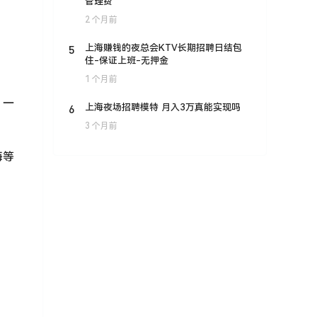
管理费
2 个月前
5
上海赚钱的夜总会KTV长期招聘日结包
住-保证上班-无押金
1 个月前
，一
6
上海夜场招聘模特 月入3万真能实现吗
3 个月前
海等