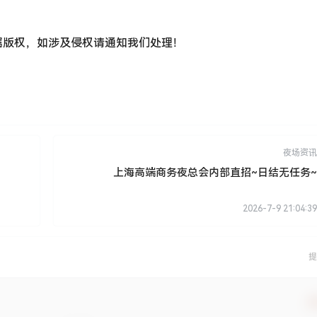
属版权，如涉及侵权请通知我们处理！
夜场资讯
上海高端商务夜总会内部直招~日结无任务~
2026-7-9 21:04:39
提
确