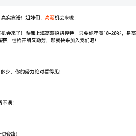
！真实靠谱！姐妹们，
高薪
机会来啦！
机会来了！魔都上海高薪招聘模特，只要你年满18-28岁，身高
战高薪，性格开朗又勤劳，那就快来加入我们吧！
少就赚多少，你的努力绝对看得见！
两不误！
一切套路！