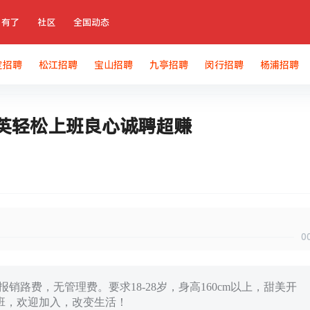
有了
社区
全国动态
定招聘
松江招聘
宝山招聘
九亭招聘
闵行招聘
杨浦招聘
精英轻松上班良心诚聘超赚
0
报销路费，无管理费。要求18-28岁，身高160cm以上，甜美开
班，欢迎加入，改变生活！