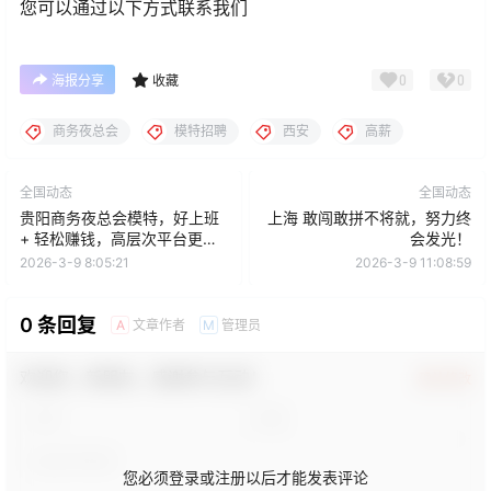
您可以通过以下方式联系我们
0
0
海报分享
收藏
商务夜总会
模特招聘
西安
高薪
全国动态
全国动态
贵阳商务夜总会模特，好上班
上海 敢闯敢拼不将就，努力终
+ 轻松赚钱，高层次平台更安
会发光！
心
2026-3-9 8:05:21
2026-3-9 11:08:59
0 条回复
文章作者
管理员
A
M
欢迎您，新朋友，感谢参与互动！
确认修改
您必须登录或注册以后才能发表评论