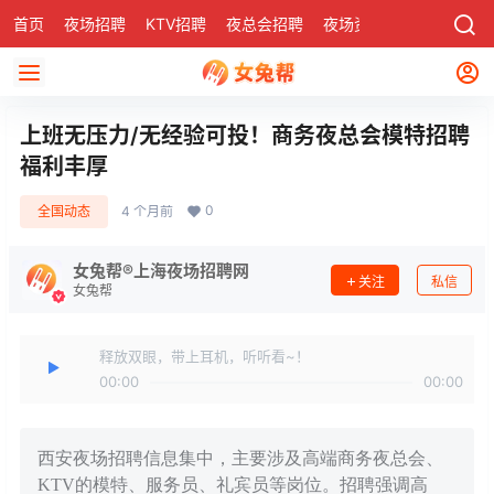
首页
夜场招聘
KTV招聘
夜总会招聘
夜场资讯
有了
社区
上班无压力/无经验可投！商务夜总会模特招聘
福利丰厚
0
全国动态
4 个月前
女兔帮®上海夜场招聘网
关注
私信
女兔帮
释放双眼，带上耳机，听听看~！
00:00
00:00
西安夜场招聘信息集中，主要涉及高端商务夜总会、
KTV的模特、服务员、礼宾员等岗位。招聘强调高