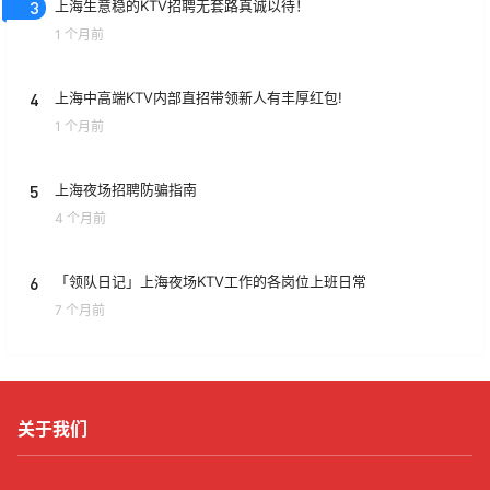
3
上海生意稳的KTV招聘无套路真诚以待！
1 个月前
4
上海中高端KTV内部直招带领新人有丰厚红包!
1 个月前
5
上海夜场招聘防骗指南
4 个月前
6
「领队日记」上海夜场KTV工作的各岗位上班日常
7 个月前
关于我们