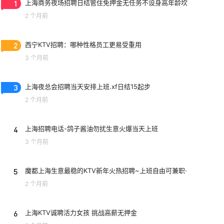
1
上海商务夜场招聘日结管住免押金无任务不设身高年龄坎
2 个月前
2
西宁KTV招聘：哪种性格员工更易受重用
3 个月前
3
上海夜总会招聘当天安排上班.xf日结15起步
2 个月前
4
上海招聘电话-鸽子酱油勿扰生意火爆当天上班
3 个月前
5
魔都上海生意最稳的KTV新年火热招聘~上班自由可兼职·
2 个月前
6
上海KTV诚聘活力女孩 挑战高薪无押金