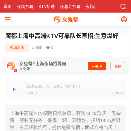
首页
夜场招聘
KTV招聘
夜总会招聘
夜场资讯
有了
社区
魔都上海中高端KTV可靠队长直招;生意爆好
0
夜场资讯
4 周前
女兔帮®上海夜场招聘网
关注
私信
女兔帮
释放双眼，带上耳机，听听看~！
00:00
00:00
上海中高端KTV招聘日结兼职，薪资30-40元/天，无杂
费，便装无任务，保底1-2班，环境好。招聘18-35岁男
性，有无经验均可，提供免费食宿，面试合格当天上