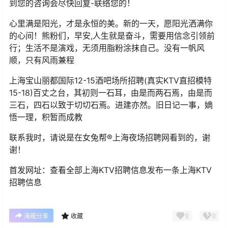
到您的咨询会尽快回复-联络您的！
心里满是阳光，才是永恒的美。新的一天，愿阳光洒满你
的心间！熊粉们，早安,人生就是奋斗，需要用信念引领前
行；生活不是演戏，无须用脂粉涂抹自己。没有一帆风
顺，只有风雨兼程
上海宝山丽都国际12-15酒吧场所招聘(真实KTV直招模特
15-18)百丈之台，其初则一石耳，由是而两石焉，由是而
三石，四石以致于切切石焉。进建亦然。旧日记一事，嫡
悟一理，积暂而成教
联系我时，请说是在女兔帮®上海夜场招聘网看到的，谢
谢！
首发网址：查看全部上海KTV招聘信息发布一条上海KTV
招聘信息
0
0
海报分享
收藏