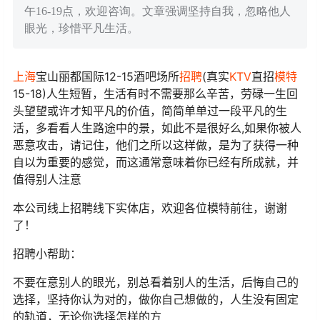
午16-19点，欢迎咨询。文章强调坚持自我，忽略他人
眼光，珍惜平凡生活。
上海
宝山丽都国际12-15酒吧场所
招聘
(真实
KTV
直招
模特
15-18)人生短暂，生活有时不需要那么辛苦，劳碌一生回
头望望或许才知平凡的价值，简简单单过一段平凡的生
活，多看看人生路途中的景，如此不是很好么,如果你被人
恶意攻击，请记住，他们之所以这样做，是为了获得一种
自以为重要的感觉，而这通常意味着你已经有所成就，并
值得别人注意
本公司线上招聘线下实体店，欢迎各位模特前往，谢谢
了！
招聘小帮助：
不要在意别人的眼光，别总看着别人的生活，后悔自己的
选择，坚持你认为对的，做你自己想做的，人生没有固定
的轨道，无论你选择怎样的方