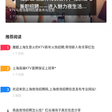
KTV与夜场模特招聘条件与优势
3 个月前
推荐阅读
1
魔都上海生意火的KTV新年火热招聘;带领新人有丰厚红包
1 个月前
2
上海高端KTV直聘保证上班率*
7 个月前
3
欢迎来到上海夜场招聘网,上海夜场招聘信息发布专业网站！
3 周前
4
南昌夜场招聘怎么找？红谷滩场子真实信息分享