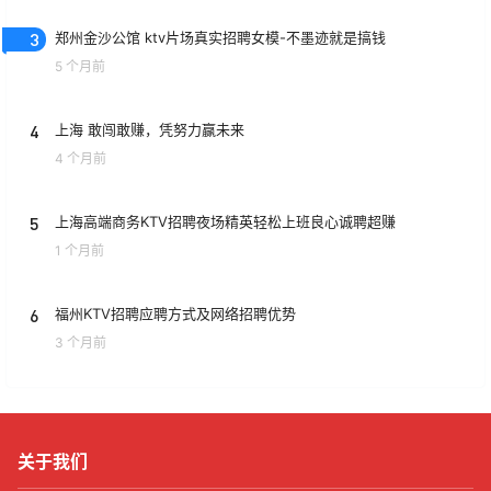
3
郑州金沙公馆 ktv片场真实招聘女模-不墨迹就是搞钱
5 个月前
4
上海 敢闯敢赚，凭努力赢未来
4 个月前
5
上海高端商务KTV招聘夜场精英轻松上班良心诚聘超赚
1 个月前
6
福州KTV招聘应聘方式及网络招聘优势
3 个月前
关于我们