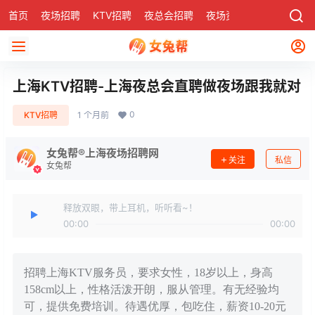
首页
夜场招聘
KTV招聘
夜总会招聘
夜场资讯
有了
社区
上海KTV招聘-上海夜总会直聘做夜场跟我就对
0
KTV招聘
1 个月前
女兔帮®上海夜场招聘网
关注
私信
女兔帮
释放双眼，带上耳机，听听看~！
00:00
00:00
招聘上海KTV服务员，要求女性，18岁以上，身高
158cm以上，性格活泼开朗，服从管理。有无经验均
可，提供免费培训。待遇优厚，包吃住，薪资10-20元