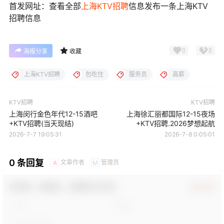
首发网址：查看全部
上海KTV招聘
信息发布一条上海KTV
招聘信息
0
0
海报分享
收藏
上海KTV招聘
包吃住
服务员
高薪
KTV招聘
KTV招聘
上海闵行金色年代12-15酒吧
上海徐汇丽都国际12-15夜场
+KTV招聘(当天现结)
+KTV招聘.2026梦想起航
2026-7-7 19:05:31
2026-7-8 0:05:01
0 条回复
文章作者
管理员
A
M
欢迎您，新朋友，感谢参与互动！
确认修改