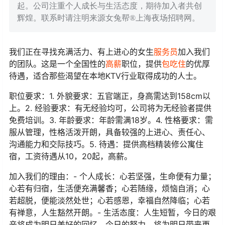
起。公司注重个人成长与生活态度，期待加入者共创
辉煌。联系时请注明来源女兔帮®上海夜场招聘网。
我们正在寻找充满活力、有上进心的女生
服务员
加入我们
的团队。这是一个全国性的
高薪
职位，提供
包吃住
的优厚
待遇，适合那些渴望在本地KTV行业取得成功的人士。
职位要求：1. 外貌要求：五官端正，身高需达到158cm以
上。2. 经验要求：有无经验均可，公司将为无经验者提供
免费培训。3. 年龄要求：年龄需满18岁。4. 性格要求：需
服从管理，性格活泼开朗，具备较强的上进心、责任心、
沟通能力和交际技巧。5. 待遇：提供高档精装修公寓住
宿，工资待遇从10，20起，高薪。
加入我们的理由：- 个人成长：心若坚强，生命便有力量；
心若有归宿，生活便充满馨香；心若随缘，烦恼自消；心
若超脱，便能淡然处世；心若感恩，幸福自然降临；心若
有禅意，人生豁然开朗。- 生活态度：人生短暂，今日的艰
辛将成为明日美好的回忆。今日的努力，将为明日带来更