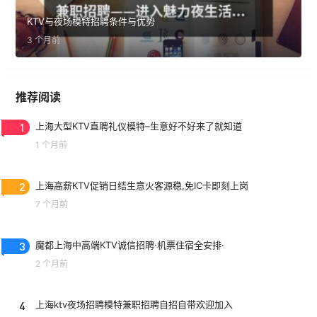
KTV与夜场模特招聘条件与优势
3 个月前
推荐阅读
1
上海大型KTV直聘礼仪模特–生意好不好来了就知道
1 个月前
2
上海高薪KTV促销日结生意火客源稳,免IC卡即刻上岗
7 个月前
3
魔都上海中高端KTV诚信招聘·机票住宿全安排·
2 个月前
4
上海ktv夜场招聘模特兼职招聘自招自带欢迎加入