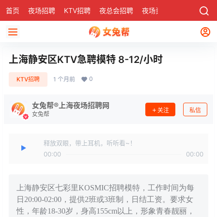
首页
夜场招聘
KTV招聘
夜总会招聘
夜场资讯
有了
社区
上海静安区KTV急聘模特 8-12/小时
0
KTV招聘
1 个月前
女兔帮®上海夜场招聘网
关注
私信
女兔帮
释放双眼，带上耳机，听听看~！
00:00
00:00
上海静安区七彩里KOSMIC招聘模特，工作时间为每
日20:00-02:00，提供2班或3班制，日结工资。要求女
性，年龄18-30岁，身高155cm以上，形象青春靓丽，