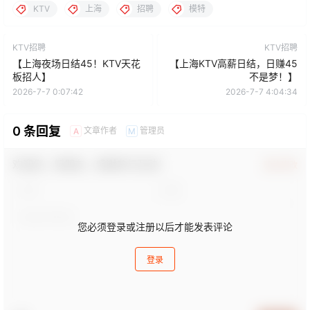
KTV
上海
招聘
模特
KTV招聘
KTV招聘
【上海夜场日结45！KTV天花
【上海KTV高薪日结，日赚45
板招人】
不是梦！】
2026-7-7 0:07:42
2026-7-7 4:04:34
0 条回复
文章作者
管理员
A
M
欢迎您，新朋友，感谢参与互动！
确认修改
您必须登录或注册以后才能发表评论
登录