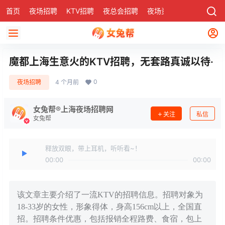
首页
夜场招聘
KTV招聘
夜总会招聘
夜场资讯
有了
社区
魔都上海生意火的KTV招聘，无套路真诚以待·
0
夜场招聘
4 个月前
女兔帮®上海夜场招聘网
关注
私信
女兔帮
释放双眼，带上耳机，听听看~！
00:00
00:00
该文章主要介绍了一流KTV的招聘信息。招聘对象为
18-33岁的女性，形象得体，身高156cm以上，全国直
招。招聘条件优惠，包括报销全程路费、食宿，包上