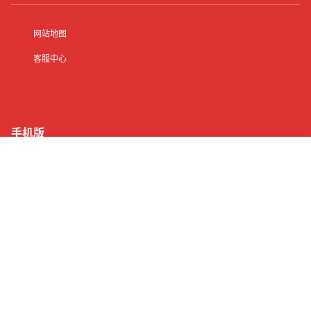
网站地图
客服中心
手机版
首页
有了
动态
顶部
菜单
我的
Copyright © 2026
纯出女孩招聘
沪ICP备2021016245号-21