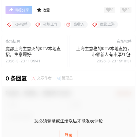
0
0
海报分享
收藏
ktv招聘
夜场工作
高收入
魔都上海
夜场招聘
夜场招聘
魔都上海生意火的KTV本地直
上海生意稳的KTV本地直招，
招，生意爆好·
带领新人有丰厚红包·
2026-3-23 11:09:41
2026-3-23 15:10:31
0 条回复
文章作者
管理员
A
M
欢迎您，新朋友，感谢参与互动！
确认修改
您必须登录或注册以后才能发表评论
登录