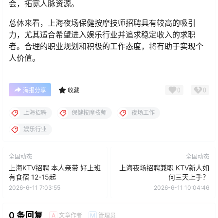
会，拓宽人脉资源。
总体来看，上海夜场保健按摩技师招聘具有较高的吸引
力，尤其适合希望进入娱乐行业并追求稳定收入的求职
者。合理的职业规划和积极的工作态度，将有助于实现个
人价值。
0
0
海报分享
收藏
上海招聘
保健按摩技师
夜场工作
娱乐行业
全国动态
全国动态
上海KTV招聘 本人亲带 好上班
上海夜场招聘兼职 KTV新人如
有食宿 12-15起
何三天上手？
2026-6-11 7:03:55
2026-6-11 10:04:46
0 条回复
文章作者
管理员
A
M