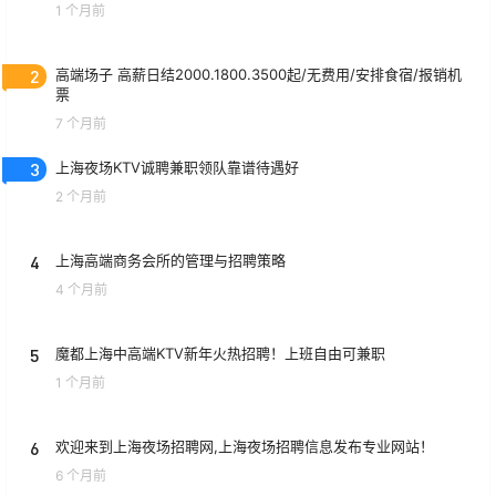
1 个月前
2
高端场子 高薪日结2000.1800.3500起/无费用/安排食宿/报销机
票
7 个月前
3
上海夜场KTV诚聘兼职领队靠谱待遇好
2 个月前
4
上海高端商务会所的管理与招聘策略
4 个月前
5
魔都上海中高端KTV新年火热招聘！上班自由可兼职
1 个月前
6
欢迎来到上海夜场招聘网,上海夜场招聘信息发布专业网站！
6 个月前