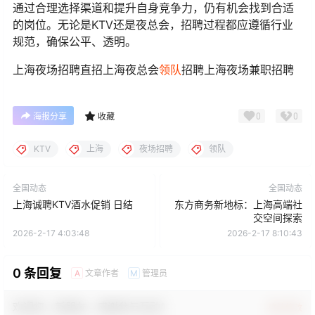
通过合理选择渠道和提升自身竞争力，仍有机会找到合适
的岗位。无论是KTV还是夜总会，招聘过程都应遵循行业
规范，确保公平、透明。
上海夜场招聘直招上海夜总会
领队
招聘上海夜场兼职招聘
0
0
海报分享
收藏
KTV
上海
夜场招聘
领队
全国动态
全国动态
上海诚聘KTV酒水促销 日结
东方商务新地标：上海高端社
交空间探索
2026-2-17 4:03:48
2026-2-17 8:10:43
0 条回复
文章作者
管理员
A
M
欢迎您，新朋友，感谢参与互动！
确认修改