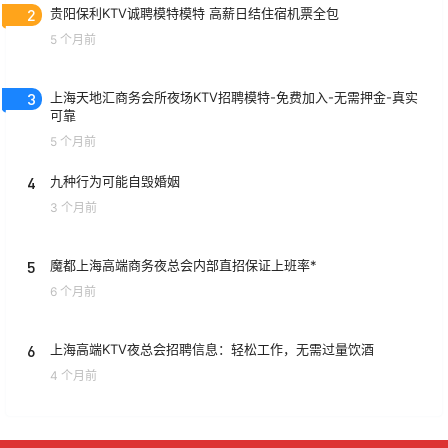
2
贵阳保利KTV诚聘模特模特 高薪日结住宿机票全包
5 个月前
3
上海天地汇商务会所夜场KTV招聘模特-免费加入-无需押金-真实
可靠
5 个月前
4
九种行为可能自毁婚姻
3 个月前
5
魔都上海高端商务夜总会内部直招保证上班率*
6 个月前
6
上海高端KTV夜总会招聘信息：轻松工作，无需过量饮酒
4 个月前