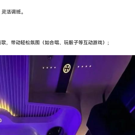
天，灵活调班。
点歌，带动轻松氛围（如合唱、玩骰子等互动游戏）；