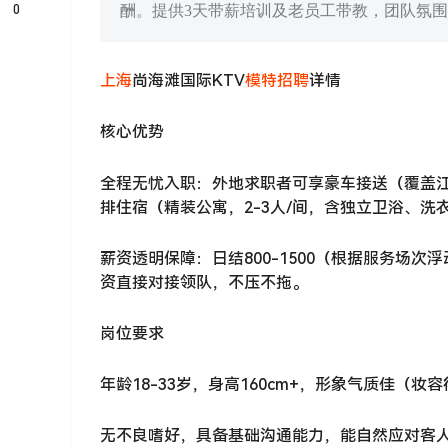
0
酬。提供3天带薪培训及老员工带教，团队氛
上海
尚海滩国际KTV
模特
招聘
详情
核心优势
全程无忧入职：外地求职者可享豪车接送（覆盖
排住宿（精装公寓，2-3人/间，含独立卫浴、洗
薪资透明保障：日结800-1500（根据服务场次
资直接对接领队，不压不拖。
岗位要求
年龄18-33岁，身高160cm+，形象气质佳（
无不良嗜好，具备基础沟通能力，能自然应对客