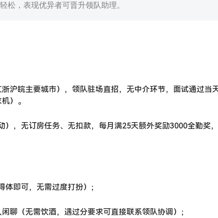
围轻松，表现优异者可晋升领队助理。
江浙沪皖主要城市），领队驻场直招，无中介环节，面试通过当
衣机）。
浮动），无订房任务、无扣款，每月满25天额外奖励3000全勤奖
妆容得体即可，无需过度打扮）；
人闲聊（无需饮酒，遇过分要求可直接联系领队协调）；