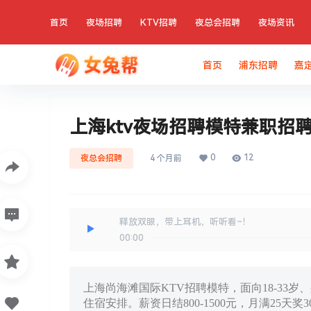
首页
夜场招聘
KTV招聘
夜总会招聘
夜场资讯
首页
浦东招聘
嘉
上海ktv夜场招聘模特兼职招
0
12
夜总会招聘
4 个月前
释放双眼，带上耳机，听听看~！
00:00
上海尚海滩国际KTV招聘模特，面向18-33岁
住宿安排。薪资日结800-1500元，月满25