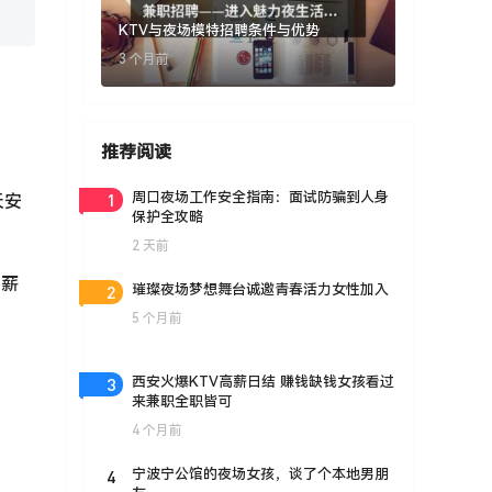
KTV与夜场模特招聘条件与优势
3 个月前
推荐阅读
1
周口夜场工作安全指南：面试防骗到人身
天安
保护全攻略
2 天前
，薪
2
璀璨夜场梦想舞台诚邀青春活力女性加入
5 个月前
3
西安火爆KTV高薪日结 赚钱缺钱女孩看过
来兼职全职皆可
4 个月前
4
宁波宁公馆的夜场女孩，谈了个本地男朋