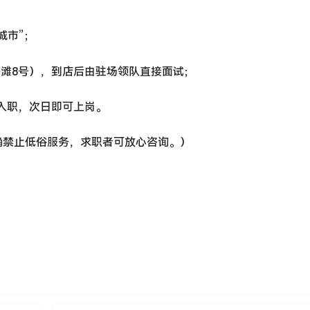
城市”；
外滩8号），到店后由驻场领队直接面试；
理入职，次日即可上岗。
确禁止低俗服务，求职者可放心咨询。）