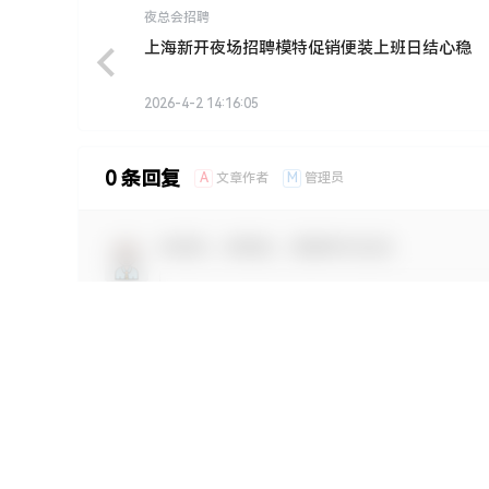
夜总会招聘
上海新开夜场招聘模特促销便装上班日结心稳
2026-4-2 14:16:05
0 条回复
A
M
文章作者
管理员
欢迎您，新朋友，感谢参与互动！
您必须