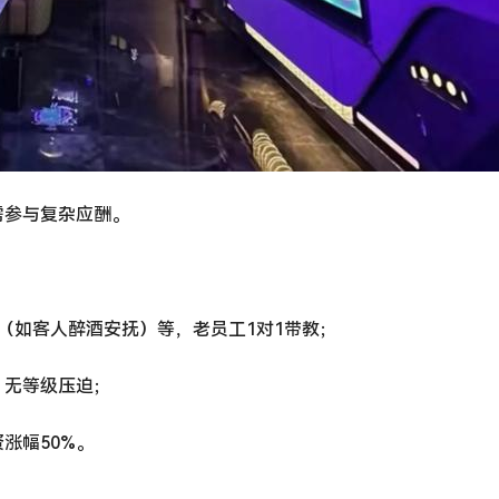
需参与复杂应酬。
（如客人醉酒安抚）等，老员工1对1带教；
，无等级压迫；
涨幅50%。