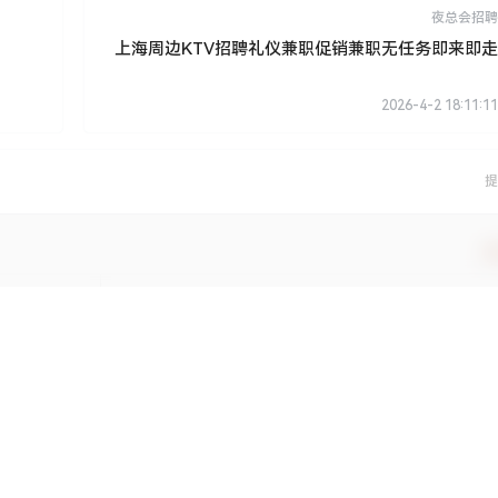
夜总会招聘
上海周边KTV招聘礼仪兼职促销兼职无任务即来即走
2026-4-2 18:11:11
提
确
登录或注册以后才能发表评论
登录