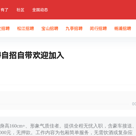
有了
社区
全国动态
定招聘
松江招聘
宝山招聘
九亭招聘
闵行招聘
杨浦招聘
聘自招自带欢迎加入
0
、身高160cm+、形象气质佳者。提供全程无忧入职，含豪车接送
天奖3000元，无押款。工作内容为包厢简单服务，无需饮酒或复杂应