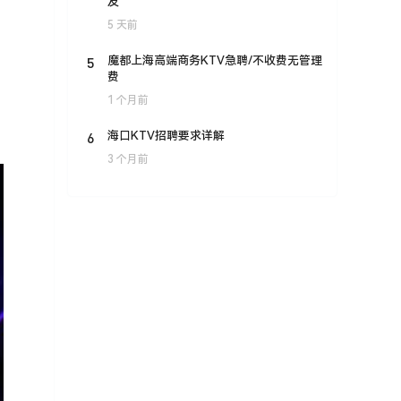
友
5 天前
5
魔都上海高端商务KTV急聘/不收费无管理
费
1 个月前
6
海口KTV招聘要求详解
3 个月前