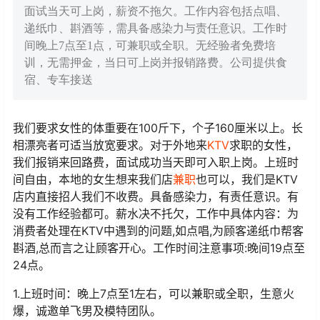
面试当天可上岗，薪资不拖欠。工作内容包括点唱、
递纸巾、斟酒等，需具备感染力与责任意识。工作时
间晚上7点至1点，可兼职或全职。无经验者免费培
训，无需押金，当日可上岗并报销路费。公司提供食
宿、专车接送
我们要求女性的体重要在100斤下，个子160厘米以上。长
相漂亮者可适当放宽要求。对于外地来
KTV
求职的女性，
我们报销来回路费，面试成功当天即可入职上岗。上班时
间自由，本地的女生想来我们店
兼职
也可以，我们是KTV
店内直接招人我们不收费。具备感染力，有责任意识。有
没有工作经验都可。薪水决不托欠，工作中具体内容：为
消费者处理在KTV中遇到的问题,如点唱,为顾客递纸巾帮客
斟酒,总而言之让顾客开心。工作时间注意事项:晚间19点至
24点。
1.上班时间：晚上7点至1左右，可以兼职或全职，生意火
爆，诚邀单飞男及模特团队。