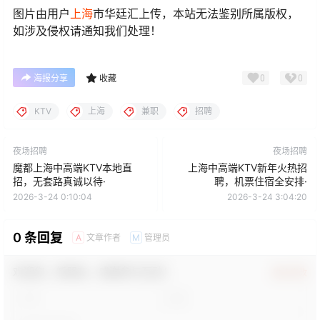
图片由用户
上海
市华廷汇上传，本站无法鉴别所属版权，
如涉及侵权请通知我们处理！
0
0
海报分享
收藏
KTV
上海
兼职
招聘
夜场招聘
夜场招聘
魔都上海中高端KTV本地直
上海中高端KTV新年火热招
招，无套路真诚以待·
聘，机票住宿全安排·
2026-3-24 0:10:04
2026-3-24 3:04:20
0 条回复
文章作者
管理员
A
M
欢迎您，新朋友，感谢参与互动！
确认修改