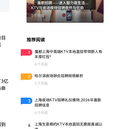
KTV与夜场模特招聘条件与优势
3 个月前
着目
推荐阅读
完
1
魔都上海中高端KTV本地直招带领新人有
丰厚红包*
6 个月前
2
哈尔滨夜场联合招聘网络解析
3亿
3 个月前
场奋
3
上海夜场KTV招聘礼仪模特,2026年最新
招聘信息
4 个月前
回到
4
上海生意稳的KTV本地直招无套路真诚以