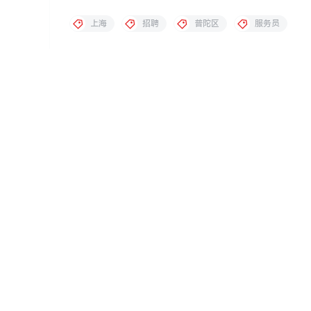
上海
招聘
普陀区
服务员
夜场招聘
上海中高端KTV可靠队长直招，保证上班率·
2026-3-27 12:09:25
0 条回复
A
M
文章作者
管理员
欢迎您，新朋友，感谢参与互动！
您必须