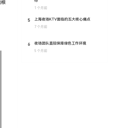
待
能根
1 个月前
5
上海夜场KTV面临的五大核心痛点
7 个月前
6
夜场团队直招保障绿色工作环境
5 个月前