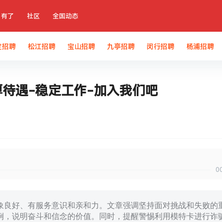
有了
社区
全国动态
定招聘
松江招聘
宝山招聘
九亭招聘
闵行招聘
杨浦招聘
厚待遇-稳定工作-加入我们吧
0
象良好、有服务意识和亲和力。文章强调坚持面对挑战和失败的
例，说明奋斗和信念的价值。同时，提醒警惕利用模特卡进行诈