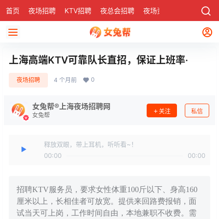
首页
夜场招聘
KTV招聘
夜总会招聘
夜场资讯
有了
社区
上海高端KTV可靠队长直招，保证上班率·
0
夜场招聘
4 个月前
女兔帮®上海夜场招聘网
关注
私信
女兔帮
释放双眼，带上耳机，听听看~！
00:00
00:00
招聘KTV服务员，要求女性体重100斤以下、身高160
厘米以上，长相佳者可放宽。提供来回路费报销，面
试当天可上岗，工作时间自由，本地兼职不收费。需