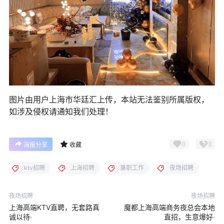
图片由用户上海市华廷汇上传，本站无法鉴别所属版权，
如涉及侵权请通知我们处理！
0
0
海报分享
收藏
ktv招聘
上海招聘
兼职工作
夜场招聘
夜场招聘
夜场招聘
上海高端KTV直聘，无套路真
魔都上海高端商务夜总会本地
诚以待·
直招，生意爆好·