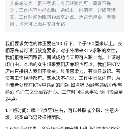
具备感染力、责任意识，有无经验均可。薪资不拖
欠，工作内容包括点唱、递纸巾、斟酒等，让顾客满
意。工作时间为晚间19点至24点。承诺无押金、无费
用，当天可上岗并安排食宿
我们要求女性的体重要在100斤下，个子160厘米以上。长
相漂亮者可适当放宽要求。对于外地来KTV求职的女性，
我们报销来回路费，面试成功当天即可入职上岗。上班时
间自由，本地的女生想来我们店兼职也可以，我们是KTV
店内直接招人我们不收费。具备感染力，有责任意识。有
没有工作经验都可。薪水决不托欠，工作中具体内容：为
消费者处理在KTV中遇到的问题,如点唱,为顾客递纸巾帮客
斟酒,总而言之让顾客开心。工作时间注意事项:晚间19点至
24点。
1.上班时间：晚上7点至1左右，可以兼职或全职，生意火
爆，诚邀单飞男及模特团队。
2.有经验者优先，多家场所合理安排上班我们是本地稳定