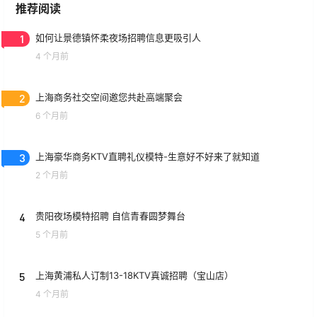
推荐阅读
1
如何让景德镇怀柔夜场招聘信息更吸引人
4 个月前
2
上海商务社交空间邀您共赴高端聚会
6 个月前
3
上海豪华商务KTV直聘礼仪模特-生意好不好来了就知道
2 个月前
4
贵阳夜场模特招聘 自信青春圆梦舞台
5 个月前
5
上海黄浦私人订制13-18KTV真诚招聘（宝山店）
4 个月前