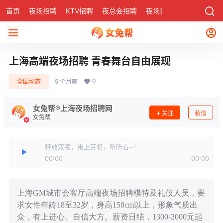
首页
夜场招聘
KTV招聘
夜总会招聘
夜场资讯
有了
社区
上海高端夜场招聘 青春舞台自由展现
0
全国动态
5 个月前
女兔帮®上海夜场招聘网
关注
私信
女兔帮
释放双眼，带上耳机，听听看~！
00:00
00:00
上海GM城市会客厅高端夜场招聘模特及礼仪人员，要
求女性年龄18至32岁，身高158cm以上，形象气质出
众，有上进心、自信大方。薪资日结，1300-2000元起