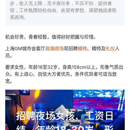
步，收入无上限，无卡座任务，不压不扣，提供食
宿，工作氛围轻松自由。欢迎有梦想、渴望挑战者联
系咨询。
机会珍贵，青春短暂，值得好好把握与珍惜。
上海GM城市会客厅
高端夜场
现招聘
模特
、模特及
礼仪
人
员。
要求女性，年龄18至32岁，身高158cm以上，形象气质出
众。有上进心、自信大方者优先，条件优异者可适当放
宽。