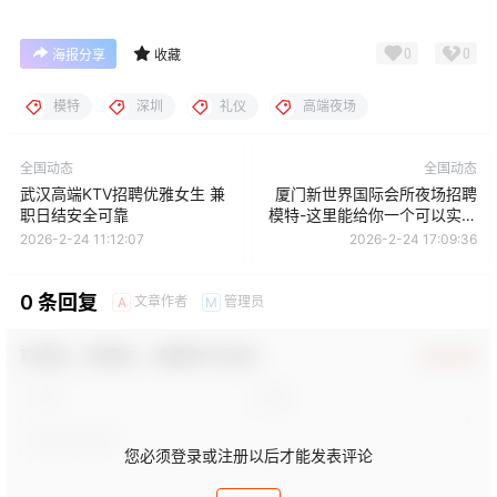
0
0
海报分享
收藏
模特
深圳
礼仪
高端夜场
全国动态
全国动态
武汉高端KTV招聘优雅女生 兼
厦门新世界国际会所夜场招聘
职日结安全可靠
模特-这里能给你一个可以实现
的平台和资源
2026-2-24 11:12:07
2026-2-24 17:09:36
0 条回复
文章作者
管理员
A
M
欢迎您，新朋友，感谢参与互动！
确认修改
您必须登录或注册以后才能发表评论