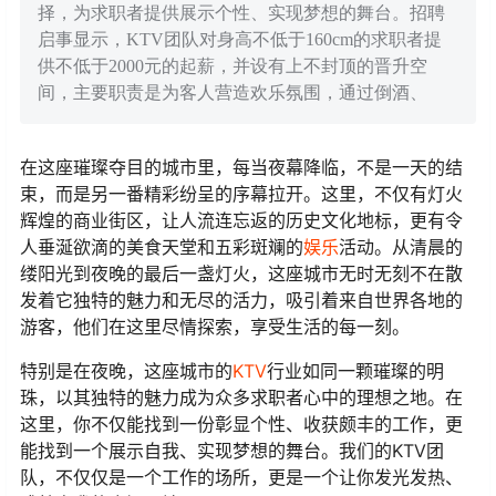
择，为求职者提供展示个性、实现梦想的舞台。招聘
启事显示，KTV团队对身高不低于160cm的求职者提
供不低于2000元的起薪，并设有上不封顶的晋升空
间，主要职责是为客人营造欢乐氛围，通过倒酒、
在这座璀璨夺目的城市里，每当夜幕降临，不是一天的结
束，而是另一番精彩纷呈的序幕拉开。这里，不仅有灯火
辉煌的商业街区，让人流连忘返的历史文化地标，更有令
人垂涎欲滴的美食天堂和五彩斑斓的
娱乐
活动。从清晨的
缕阳光到夜晚的最后一盏灯火，这座城市无时无刻不在散
发着它独特的魅力和无尽的活力，吸引着来自世界各地的
游客，他们在这里尽情探索，享受生活的每一刻。
特别是在夜晚，这座城市的
KTV
行业如同一颗璀璨的明
珠，以其独特的魅力成为众多求职者心中的理想之地。在
这里，你不仅能找到一份彰显个性、收获颇丰的工作，更
能找到一个展示自我、实现梦想的舞台。我们的KTV团
队，不仅仅是一个工作的场所，更是一个让你发光发热、