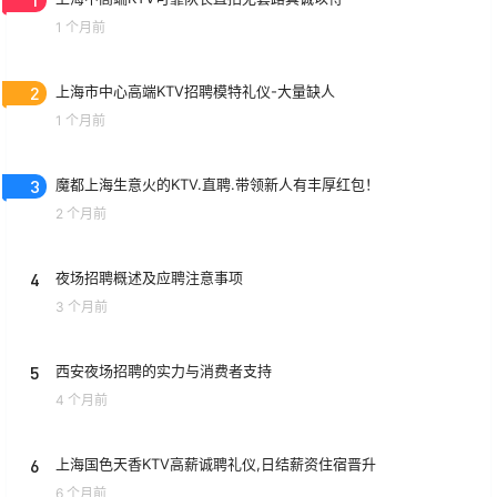
1 个月前
2
上海市中心高端KTV招聘模特礼仪-大量缺人
1 个月前
3
魔都上海生意火的KTV.直聘.带领新人有丰厚红包！
2 个月前
4
夜场招聘概述及应聘注意事项
3 个月前
5
西安夜场招聘的实力与消费者支持
4 个月前
6
上海国色天香KTV高薪诚聘礼仪,日结薪资住宿晋升
6 个月前