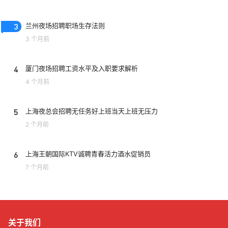
3
兰州夜场招聘职场生存法则
3 个月前
4
厦门夜场招聘工资水平及入职要求解析
4 个月前
5
上海夜总会招聘无任务好上班当天上班无压力
2 个月前
6
上海王朝国际KTV诚聘青春活力酒水促销员
7 个月前
关于我们