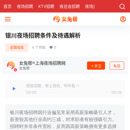
首页
夜场招聘
KTV招聘
夜总会招聘
夜场资讯
有了
社区
银川夜场招聘条件及待遇解析
0
全国动态
4 个月前
女兔帮®上海夜场招聘网
关注
私信
女兔帮
释放双眼，带上耳机，听听看~！
00:00
00:00
银川夜场招聘因行业偏见常采用高薪策略吸引人才，
薪资较其他行业高约三成，对求职者有较强吸引力。
招聘时并非条件宽松，反而因高薪策略拥有更多选择