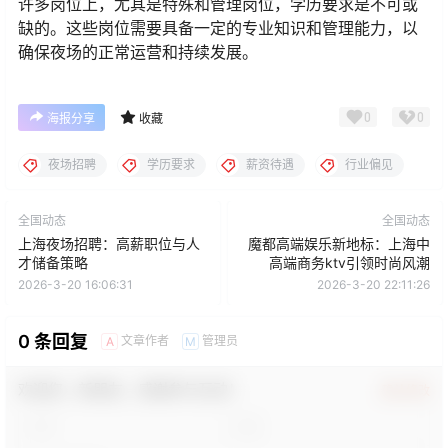
许多岗位上，尤其是特殊和管理岗位，学历要求是不可或
缺的。这些岗位需要具备一定的专业知识和管理能力，以
确保夜场的正常运营和持续发展。
0
0
海报分享
收藏
夜场招聘
学历要求
薪资待遇
行业偏见
全国动态
全国动态
上海夜场招聘：高薪职位与人
魔都高端娱乐新地标：上海中
才储备策略
高端商务ktv引领时尚风潮
2026-3-20 16:06:31
2026-3-20 22:11:26
0 条回复
文章作者
管理员
A
M
欢迎您，新朋友，感谢参与互动！
确认修改