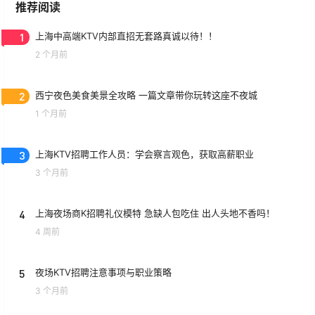
推荐阅读
1
上海中高端KTV内部直招无套路真诚以待！！
2 个月前
2
西宁夜色美食美景全攻略 一篇文章带你玩转这座不夜城
1 个月前
3
上海KTV招聘工作人员：学会察言观色，获取高薪职业
3 个月前
4
上海夜场商K招聘礼仪模特 急缺人包吃住 出人头地不香吗！
4 周前
5
夜场KTV招聘注意事项与职业策略
3 个月前