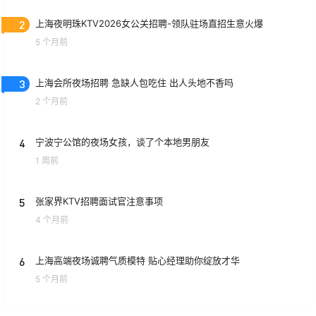
2
上海夜明珠KTV2026女公关招聘-领队驻场直招生意火爆
5 个月前
3
上海会所夜场招聘 急缺人包吃住 出人头地不香吗
2 个月前
4
宁波宁公馆的夜场女孩，谈了个本地男朋友
1 周前
5
张家界KTV招聘面试官注意事项
4 个月前
6
上海高端夜场诚聘气质模特 贴心经理助你绽放才华
5 个月前