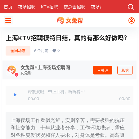
首页
夜场招聘
KTV招聘
夜总会招聘
夜场资讯
有了
社区
上海KTV招聘模特日结，真的有那么好做吗？
0
全国动态
6 个月前
女兔帮®上海夜场招聘网
关注
私信
女兔帮
释放双眼，带上耳机，听听看~！
00:00
00:00
上海夜场工作看似光鲜，实则辛苦，需要极强的抗压
和社交能力。十年从业者分享，工作环境嘈杂，需应
对各种突发状况和客人要求，对身体是考验。高薪吸