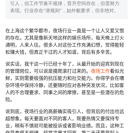
引人，但工作节奏不规律，晋升空间存在，但需努力
表现。行业存在“潜规则”，如外貌要求，但非绝对。
在上海这个繁华都市，夜场行业一直是一个让人又爱又恨
的存在。尤其是像新天地这样的娱乐场所，每天晚上灯火
通明，人来人往。很多人对这份工作充满幻想，觉得能轻
松赚大钱，但真正干过的人才知道，背后有多辛苦。
说实话，我干这一行已经十年了，从最开始的迎宾到现在
的管理岗位，可以说是摸爬滚打过来的。
夜场工作
看似光
鲜，实则需要极强的抗压能力和社交能力。你得学会在嘈
杂环境中保持冷静，还要随时应对各种突发状况，比如客
人的不合理要求、同事之间的摩擦，甚至是一些潜在的危
险。
说到底，夜场行业的高薪确实吸引人，但背后的付出也远
超想象。每天要面对不同的客人，既要热情又要保持专
业，稍有不慎就可能被投诉或者影响业绩。而且，这种工
作节奏很不规律，经常凌晨才回家，第二天还要早起上