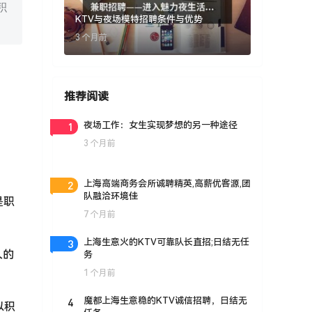
积
KTV与夜场模特招聘条件与优势
3 个月前
推荐阅读
1
夜场工作：女生实现梦想的另一种途径
3 个月前
2
上海高端商务会所诚聘精英,高薪优客源,团
队融洽环境佳
是职
7 个月前
3
上海生意火的KTV可靠队长直招;日结无任
久的
务
1 个月前
4
魔都上海生意稳的KTV诚信招聘，日结无
以积