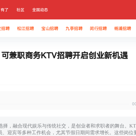
有了
社区
全国动态
定招聘
松江招聘
宝山招聘
九亭招聘
闵行招聘
杨浦招聘
可兼职商务KTV招聘开启创业新机遇
0
选择，融合现代娱乐与传统社交，是创业者和求职者的舞台。KT
员、迎宾等多种工作机会，尤其节假日期间需求增长。这些岗位