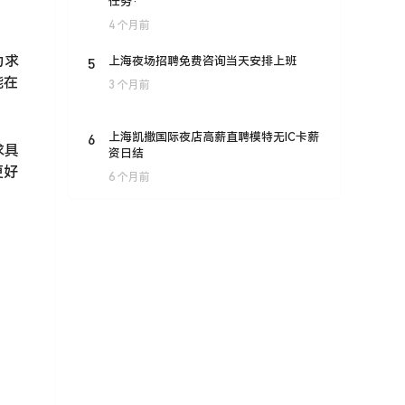
任务·
4 个月前
为求
5
上海夜场招聘免费咨询当天安排上班
能在
3 个月前
6
上海凯撒国际夜店高薪直聘模特无IC卡薪
求具
资日结
更好
6 个月前