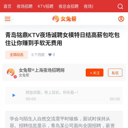
首页
夜场招聘
KTV招聘
夜总会招聘
夜场资讯
有了
社区
青岛铭鼎KTV夜场诚聘女模特日结高薪包吃包
住让你赚到手软无费用
0
全国动态
5 个月前
女兔帮®上海夜场招聘网
关注
私信
女兔帮
释放双眼，带上耳机，听听看~！
00:00
00:00
学会与陌生人自然交流需平时锻炼，面试时保持从
容。招聘信息显示，青岛某公司面向全国招聘，薪资