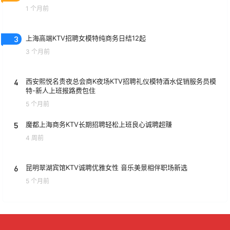
1 个月前
3
上海高端KTV招聘女模特纯商务日结12起
3 个月前
4
西安熙悦名贵夜总会商K夜场KTV招聘礼仪模特酒水促销服务员模
特-新人上班报路费包住
5 个月前
5
魔都上海商务KTV长期招聘轻松上班良心诚聘超赚
4 周前
6
昆明翠湖宾馆KTV诚聘优雅女性 音乐美景相伴职场新选
5 个月前