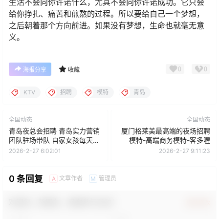
生活不会向你许诺什么，尤其不会向你许诺成功。它只会
给你挣扎、痛苦和煎熬的过程。所以要给自己一个梦想，
之后朝着那个方向前进。如果没有梦想，生命也就毫无意
义。
0
0
海报分享
收藏
KTV
招聘
模特
青岛
全国动态
全国动态
青岛夜总会招聘 青岛实力营销
厦门格莱美最高端的夜场招聘
团队驻场带队 自家女孩每天上
模特-高端商务模特-客多喔
班
2026-2-27 6:02:01
2026-2-27 9:11:23
0 条回复
文章作者
管理员
A
M
欢迎您，新朋友，感谢参与互动！
确认修改