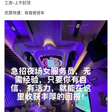
工资–上不封顶
优厚待遇：有宿舍班车