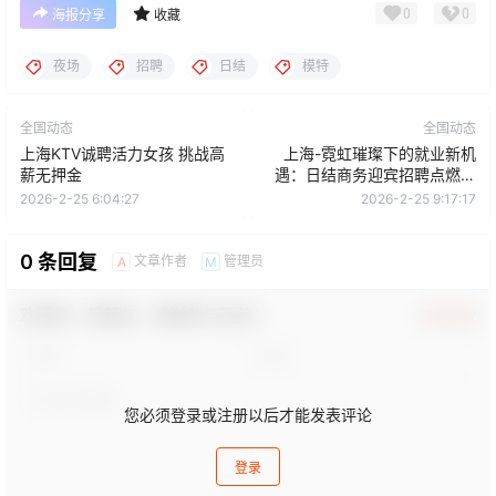
0
0
海报分享
收藏
夜场
招聘
日结
模特
全国动态
全国动态
上海KTV诚聘活力女孩 挑战高
上海-霓虹璀璨下的就业新机
薪无押金
遇：日结商务迎宾招聘点燃城
市夜场活力
2026-2-25 6:04:27
2026-2-25 9:17:17
0 条回复
文章作者
管理员
A
M
欢迎您，新朋友，感谢参与互动！
确认修改
您必须登录或注册以后才能发表评论
登录