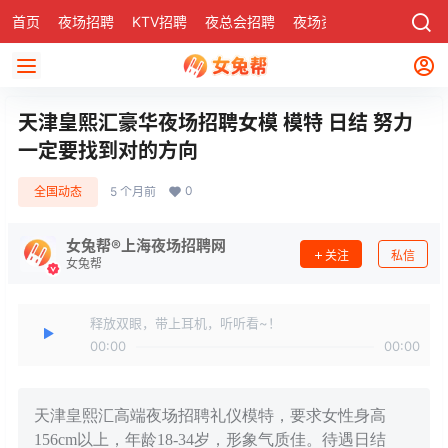
首页
夜场招聘
KTV招聘
夜总会招聘
夜场资讯
有了
社区
天津皇熙汇豪华夜场招聘女模 模特 日结 努力
一定要找到对的方向
0
全国动态
5 个月前
女兔帮®上海夜场招聘网
关注
私信
女兔帮
释放双眼，带上耳机，听听看~！
00:00
00:00
天津皇熙汇高端夜场招聘礼仪模特，要求女性身高
156cm以上，年龄18-34岁，形象气质佳。待遇日结