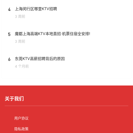
4
上海闵行区哪里KTV招聘
3 周前
5
魔都上海高端KTV本地直招·机票住宿全安排!
3 周前
6
东莞KTV高薪招聘背后的原因
4 个月前
关于我们
用户协议
隐私政策