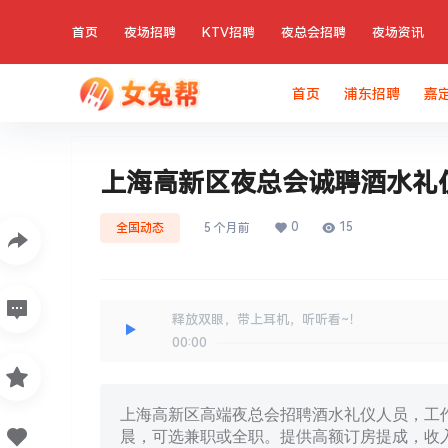
首页
夜场招聘
KTV招聘
夜总会招聘
夜场资讯
首页
浦东招聘
嘉
上海高新区夜总会诚聘酒水礼
0
15
全国动态
5 个月前
释放双眼，带上耳机，听听看~！
00:00
上海高新区高端夜总会招聘酒水礼仪人员，工
晨，可选兼职或全职。提供高额订房提成，收入