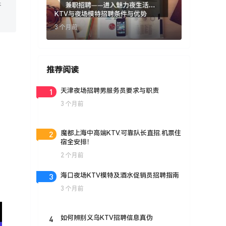
奋
KTV与夜场模特招聘条件与优势
3 个月前
推荐阅读
1
天津夜场招聘男服务员要求与职责
3 个月前
2
魔都上海中高端KTV.可靠队长直招.机票住
宿全安排！
2 个月前
3
海口夜场KTV模特及酒水促销员招聘指南
3 个月前
4
如何辨别义乌KTV招聘信息真伪