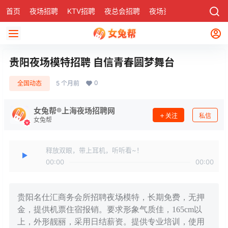
首页
夜场招聘
KTV招聘
夜总会招聘
夜场资讯
有了
社区
贵阳夜场模特招聘 自信青春圆梦舞台
0
全国动态
5 个月前
女兔帮®上海夜场招聘网
关注
私信
女兔帮
释放双眼，带上耳机，听听看~！
00:00
00:00
贵阳名仕汇商务会所招聘夜场模特，长期免费，无押
金，提供机票住宿报销。要求形象气质佳，165cm以
上，外形靓丽，采用日结薪资。提供专业培训，使用