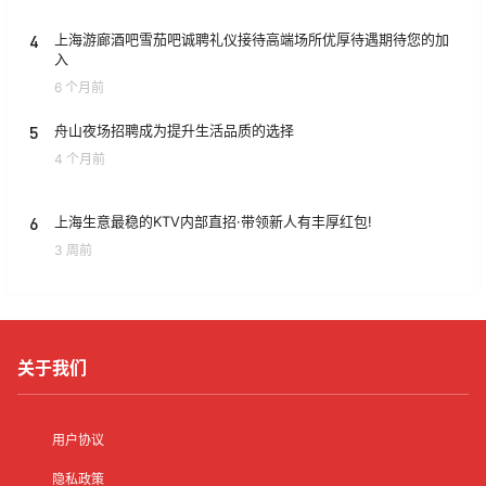
4
上海游廊酒吧雪茄吧诚聘礼仪接待高端场所优厚待遇期待您的加
入
6 个月前
5
舟山夜场招聘成为提升生活品质的选择
4 个月前
6
上海生意最稳的KTV内部直招·带领新人有丰厚红包!
3 周前
关于我们
用户协议
隐私政策