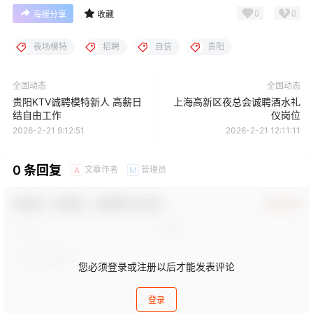
0
0
海报分享
收藏
夜场模特
招聘
自信
贵阳
全国动态
全国动态
贵阳KTV诚聘模特新人 高薪日
上海高新区夜总会诚聘酒水礼
结自由工作
仪岗位
2026-2-21 9:12:51
2026-2-21 12:11:11
0 条回复
文章作者
管理员
A
M
欢迎您，新朋友，感谢参与互动！
确认修改
您必须登录或注册以后才能发表评论
登录